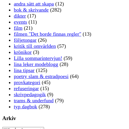
andra sätt att skapa
(12)
bok & skrivande
(282)
dikter
(17)
events
(11)
film
(21)
filmen "Det borde finnas regler"
(13)
följetongar
(26)
kritik till omvärlden
(57)
krönikor
(3)
Lilla sommarintervjun!
(59)
lina leker modeblogg
(28)
lina tipsar
(125)
poetry slam & estradpoesi
(64)
provkategori
(45)
refuseringar
(15)
skrivpedagogik
(9)
trams & underfund
(79)
typ dagbok
(278)
Arkiv