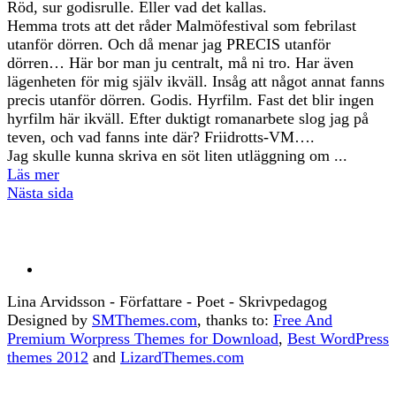
Röd, sur godisrulle. Eller vad det kallas.
Hemma trots att det råder Malmöfestival som febrilast
utanför dörren. Och då menar jag PRECIS utanför
dörren… Här bor man ju centralt, må ni tro. Har även
lägenheten för mig själv ikväll. Insåg att något annat fanns
precis utanför dörren. Godis. Hyrfilm. Fast det blir ingen
hyrfilm här ikväll. Efter duktigt romanarbete slog jag på
teven, och vad fanns inte där? Friidrotts-VM….
Jag skulle kunna skriva en söt liten utläggning om ...
Läs mer
Nästa sida
Lina Arvidsson - Författare - Poet - Skrivpedagog
Designed by
SMThemes.com
, thanks to:
Free And
Premium Worpress Themes for Download
,
Best WordPress
themes 2012
and
LizardThemes.com