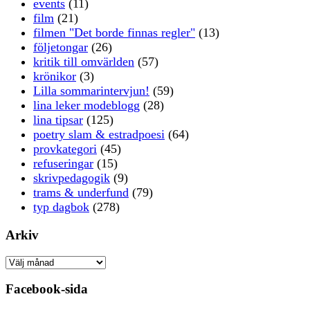
events
(11)
film
(21)
filmen "Det borde finnas regler"
(13)
följetongar
(26)
kritik till omvärlden
(57)
krönikor
(3)
Lilla sommarintervjun!
(59)
lina leker modeblogg
(28)
lina tipsar
(125)
poetry slam & estradpoesi
(64)
provkategori
(45)
refuseringar
(15)
skrivpedagogik
(9)
trams & underfund
(79)
typ dagbok
(278)
Arkiv
Arkiv
Facebook-sida