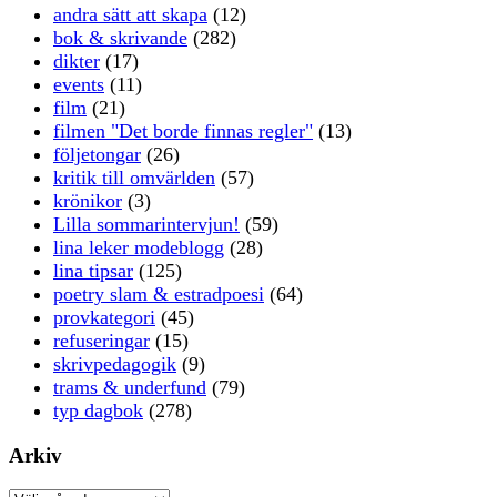
andra sätt att skapa
(12)
bok & skrivande
(282)
dikter
(17)
events
(11)
film
(21)
filmen "Det borde finnas regler"
(13)
följetongar
(26)
kritik till omvärlden
(57)
krönikor
(3)
Lilla sommarintervjun!
(59)
lina leker modeblogg
(28)
lina tipsar
(125)
poetry slam & estradpoesi
(64)
provkategori
(45)
refuseringar
(15)
skrivpedagogik
(9)
trams & underfund
(79)
typ dagbok
(278)
Arkiv