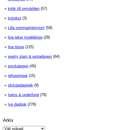
kritik till omvärlden
(57)
krönikor
(3)
Lilla sommarintervjun!
(59)
lina leker modeblogg
(28)
lina tipsar
(125)
poetry slam & estradpoesi
(64)
provkategori
(45)
refuseringar
(15)
skrivpedagogik
(9)
trams & underfund
(79)
typ dagbok
(278)
Arkiv
Arkiv