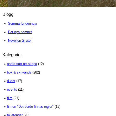
Blogg
Sommarfunderingar
Det nya namnet
Novellen är ute!
Kategorier
andra sätt att skapa
(12)
bok & skrivande
(282)
dikter
(17)
events
(11)
film
(21)
filmen "Det borde finnas regler"
(13)
följetongar
(26)