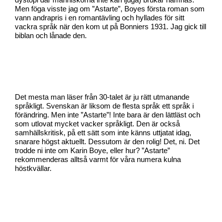
dystopi där människorna inte kan ljuga) brukar nämnas.
Men föga visste jag om ”Astarte”, Boyes första roman som
vann andrapris i en romantävling och hyllades för sitt
vackra språk när den kom ut på Bonniers 1931. Jag gick till
biblan och lånade den.
Det mesta man läser från 30-talet är ju rätt utmanande
språkligt. Svenskan är liksom de flesta språk ett språk i
förändring. Men inte ”Astarte”! Inte bara är den lättläst och
som utlovat mycket vacker språkligt. Den är också
samhällskritisk, på ett sätt som inte känns uttjatat idag,
snarare högst aktuellt. Dessutom är den rolig! Det, ni. Det
trodde ni inte om Karin Boye, eller hur? ”Astarte”
rekommenderas alltså varmt för våra numera kulna
höstkvällar.