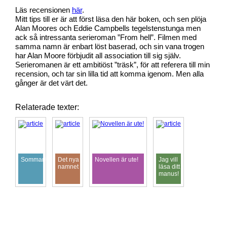
Läs recensionen
här
.
Mitt tips till er är att först läsa den här boken, och sen plöja
Alan Moores och Eddie Campbells tegelstenstunga men
ack så intressanta serieroman ”From hell”. Filmen med
samma namn är enbart löst baserad, och sin vana trogen
har Alan Moore förbjudit all association till sig själv.
Serieromanen är ett ambitiöst ”träsk”, för att referera till min
recension, och tar sin lilla tid att komma igenom. Men alla
gånger är det värt det.
Relaterade texter:
Sommarfunderingar
Det nya
Novellen är ute!
Jag vill
namnet
läsa ditt
manus!