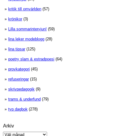
kritik till omvärlden
(57)
krönikor
(3)
Lilla sommarintervjun!
(59)
lina leker modeblogg
(28)
lina tipsar
(125)
poetry slam & estradpoesi
(64)
provkategori
(45)
refuseringar
(15)
skrivpedagogik
(9)
trams & underfund
(79)
typ dagbok
(278)
Arkiv
Arkiv