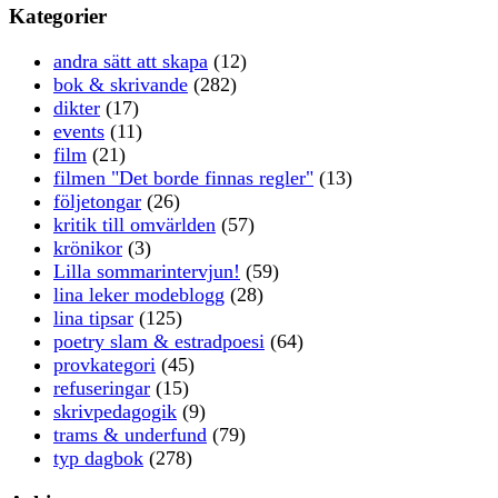
Kategorier
andra sätt att skapa
(12)
bok & skrivande
(282)
dikter
(17)
events
(11)
film
(21)
filmen "Det borde finnas regler"
(13)
följetongar
(26)
kritik till omvärlden
(57)
krönikor
(3)
Lilla sommarintervjun!
(59)
lina leker modeblogg
(28)
lina tipsar
(125)
poetry slam & estradpoesi
(64)
provkategori
(45)
refuseringar
(15)
skrivpedagogik
(9)
trams & underfund
(79)
typ dagbok
(278)