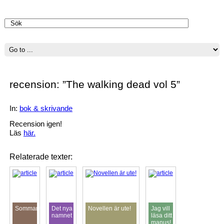
Välkommen
recension: ”The walking dead vol 5”
In:
bok & skrivande
Recension igen!
Läs
här.
Relaterade texter:
Sommarfunderingar
Det nya
Novellen är ute!
Jag vill
namnet
läsa ditt
manus!