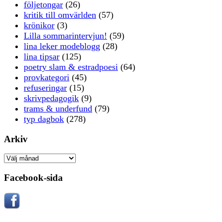
följetongar
(26)
kritik till omvärlden
(57)
krönikor
(3)
Lilla sommarintervjun!
(59)
lina leker modeblogg
(28)
lina tipsar
(125)
poetry slam & estradpoesi
(64)
provkategori
(45)
refuseringar
(15)
skrivpedagogik
(9)
trams & underfund
(79)
typ dagbok
(278)
Arkiv
Arkiv
Facebook-sida