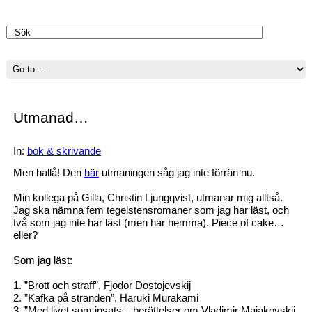
Blogg
Utmanad…
In:
bok & skrivande
Men hallå! Den
här
utmaningen såg jag inte förrän nu.
Min kollega på Gilla, Christin Ljungqvist, utmanar mig alltså.
Jag ska nämna fem tegelstensromaner som jag har läst, och
två som jag inte har läst (men har hemma). Piece of cake…
eller?
Som jag läst:
1. ”Brott och straff”, Fjodor Dostojevskij
2. ”Kafka på stranden”, Haruki Murakami
3. ”Med livet som insats – berättelser om Vladimir Majakovskij