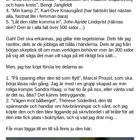
och hans krets”, Bengt Jangfeldt
4. ”Min kamp 2”, Karl-Ove Knausgård (har faktiskt läst nästan
alla, fastnat lite i femman bara)
5. ”Låt den rätte komma in”, John Ajvide Lindqvist (räknas
den? Den är i alla fall över 500 sidor…)
Gah! Det ska erkännas, jag gillar inte tegelstenar. Dels blir jag
rastlös, dels är de jobbiga att hålla i händerna. Dels är jag från
början skeptisk till om man verkligen behöver mer än 300 sidor
på sig att säga det man vill säga på ett riktigt bra sätt…
Men, jag har köpt första tre delarna av
1. ”På spaning efter den tid som flytt”, Marcel Proust, som ska
börja läsas nån gång. Jag är med i en grupp skapad av min
roliga kompis Sandra Haag, vi har tio år på oss, eller vänta vad
är det nu, åtta? Det känns betryggande.
2. ”Vägen mot bålberget”, Thérese Söderlind, den lät
spännande och handlar om häxbränningar och sånt, och jag
köpte den och den blev liggande på skrivbordet i all bråte för att
den inte fick plats i bokhyllan, och oj vad jag drar mig…
Får man lägga till en till så finns ju den här;