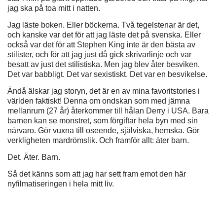
jag ska på toa mitt i natten.
Jag läste boken. Eller böckerna. Två tegelstenar är det,
och kanske var det för att jag läste det på svenska. Eller
också var det för att Stephen King inte är den bästa av
stilister, och för att jag just då gick skrivarlinje och var
besatt av just det stilistiska. Men jag blev åter besviken.
Det var babbligt. Det var sexistiskt. Det var en besvikelse.
Ändå älskar jag storyn, det är en av mina favoritstories i
världen faktiskt! Denna om ondskan som med jämna
mellanrum (27 år) återkommer till hålan Derry i USA. Bara
barnen kan se monstret, som förgiftar hela byn med sin
närvaro. Gör vuxna till oseende, själviska, hemska. Gör
verkligheten mardrömslik. Och framför allt: äter barn.
Det. Äter. Barn.
Så det känns som att jag har sett fram emot den här
nyfilmatiseringen i hela mitt liv.