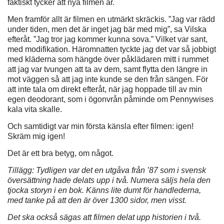
faktiskt tycker att nya filmen är.
Men framför allt är filmen en utmärkt skräckis. ”Jag var rädd
under tiden, men det är inget jag bär med mig”, sa Vilska
efteråt. ”Jag tror jag kommer kunna sova.” Vilket var sant,
med modifikation. Häromnatten tyckte jag det var så jobbigt
med kläderna som hängde över påklädaren mitt i rummet
att jag var tvungen att ta av dem, samt flytta den längre in
mot väggen så att jag inte kunde se den från sängen. För
att inte tala om direkt efteråt, när jag hoppade till av min
egen deodorant, som i ögonvrån påminde om Pennywises
kala vita skalle.
Och samtidigt var min första känsla efter filmen: igen!
Skräm mig igen!
Det är ett bra betyg, om något.
Tillägg: Tydligen var det en utgåva från ’87 som i svensk
översättning hade delats upp i två. Numera säljs hela den
tjocka storyn i en bok. Känns lite dumt för handlederna,
med tanke på att den är över 1300 sidor, men visst.
Det ska också sägas att filmen delat upp historien i två.