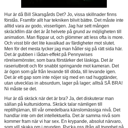
Hur är då Bill Skarsgårds Det? Jo, vissa skillnader finns
förstås. Framför allt har tekniken blivit bättre. Det måste inte
alltid vara av godo, visserligen. Jag har sett mången
skräckfilm där det är åt helvete på grund av möjligheten till
animation. Man flippar ut, och glömmer att less ofta is more.
Och visst blir det lite kavalkad av färdigheter mot slutet.
Men för det mesta tycker jag man håller sig på rätt sida här.
Det är gubben i lådan-effekt på Pennywises
rörelsemönster, som bara förstärker det läskiga. Det är
raseriutbrott och för snabbt springande mot kameran. Det
är ögon som går från levande till döda, till levande igen.
Det är ett gap som inte nöjer sig med en rad huggtänder,
utan utvecklas in absurdum, lager på lager; alltså SÅ BRA!
Ni måste se det.
Hur är då skräck när det är bra? Ja, det diskuterar man
sällan på kultursidorna. Skräck talar nämligen till
reptilhjärnan, till vår omedelbara känslomässiga nivå. Det
handlar inte om det intellektuella. Det är samma nivå som
kommer fram när vi har sex. En krypande, absolut närvaro,
som vill skaka om i grunden. Rycka oss ifrån all trygghet på