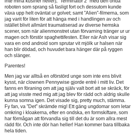
inte mina kusiner heller), ”Terminator 2” med den onda
roboten som sprang så fasligt fort och dessutom kunde
växa upp helt oväntat ur golvet; samt ”Alien”-filmerna, som
jag varit för liten för att hänga med i handlingen av och
istället blivit allmänt traumatiserad av diverse hemska
scener, som när alienmonstret utan förvarning tränger ur ur
magen och förstör spaghettifesten. Eller när Ash visar sig
vara en ond android som sprutar vit mjölk ur halsen när
han blir dödad, och huvudet bara hänger där på ryggen
och slänger.
Parentes!
Men jag var alltså en oförstörd unge som inte ens blivit
kysst, när clownen Pennywise gjorde entré i mitt liv. Det
fanns en föraning om att jag själv valt bort att se skräck, för
att jag visste med mig att jag blev för rädd och aldrig skulle
kunna somna igen. Det visade sig, pretty much, stämma.
Fy fan, va ”Det” skrämde mig! Ett gäng ungdomar som letar
omkring i kloakerna, efter en ondska, en formskiftare, som
har förmågan att förvandla sig till det du är som allra mest
rädd för. Och inte dör han heller! Han kommer bara tillbaka
hela tiden.