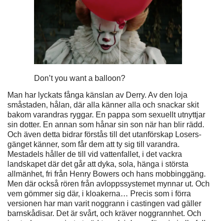
Don’t you want a balloon?
Man har lyckats fånga känslan av Derry. Av den loja
småstaden, hålan, där alla känner alla och snackar skit
bakom varandras ryggar. En pappa som sexuellt utnyttjar
sin dotter. En annan som hånar sin son när han blir rädd.
Och även detta bidrar förstås till det utanförskap Losers-
gänget känner, som får dem att ty sig till varandra.
Mestadels håller de till vid vattenfallet, i det vackra
landskapet där det går att dyka, sola, hänga i största
allmänhet, fri från Henry Bowers och hans mobbinggäng.
Men där också rören från avloppssystemet mynnar ut. Och
vem gömmer sig där, i kloakerna… Precis som i förra
versionen har man varit noggrann i castingen vad gäller
barnskådisar. Det är svårt, och kräver noggrannhet. Och