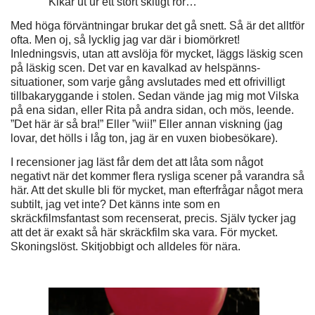
Kikar ut ur ett stort skitigt rör…
Med höga förväntningar brukar det gå snett. Så är det alltför
ofta. Men oj, så lycklig jag var där i biomörkret!
Inledningsvis, utan att avslöja för mycket, läggs läskig scen
på läskig scen. Det var en kavalkad av helspänns-
situationer, som varje gång avslutades med ett ofrivilligt
tillbakaryggande i stolen. Sedan vände jag mig mot Vilska
på ena sidan, eller Rita på andra sidan, och mös, leende.
”Det här är så bra!” Eller ”wii!” Eller annan viskning (jag
lovar, det hölls i låg ton, jag är en vuxen biobesökare).
I recensioner jag läst får dem det att låta som något
negativt när det kommer flera rysliga scener på varandra så
här. Att det skulle bli för mycket, man efterfrågar något mera
subtilt, jag vet inte? Det känns inte som en
skräckfilmsfantast som recenserat, precis. Själv tycker jag
att det är exakt så här skräckfilm ska vara. För mycket.
Skoningslöst. Skitjobbigt och alldeles för nära.