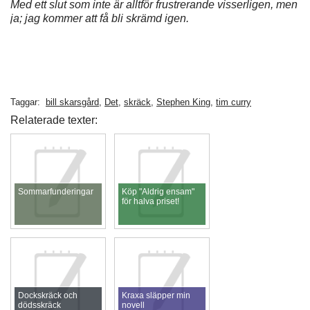
Med ett slut som inte är alltför frustrerande visserligen, men
ja; jag kommer att få bli skrämd igen.
Taggar:
bill skarsgård
,
Det
,
skräck
,
Stephen King
,
tim curry
Relaterade texter:
Sommarfunderingar
Köp "Aldrig ensam"
för halva priset!
Dockskräck och
Kraxa släpper min
dödsskräck
novell