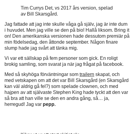
Tim Currys Det, vs 2017 års version, spelad
av Bill Skarsgård.
Jag fattade att jag inte skulle våga gå själv, jag är inte dum
i huvudet. Men jag ville se den på bio! Hallå liksom. Bring it
on! Den amerikanska versionen hade dessutom premiär på
min födelsedag, den åttonde september. Någon finare
slump hade jag svårt att tänka mig.
Vi var ett sällskap på fem personer som gick. En roligt
brokig samling, som svarat ja när jag frågat på facebook.
Med så skyhöga förväntningar som
trailern
skapat, och
med vetskapen om att det var Bill Skarsgård (en Skarsgård
kan väl aldrig gå fel?) som spelade clownen, och med
hajpen av att självaste Stephen King hade tyckt att den var
så bra att han ville se den en andra gång, så… ja,
herregud! Jag var
pepp.