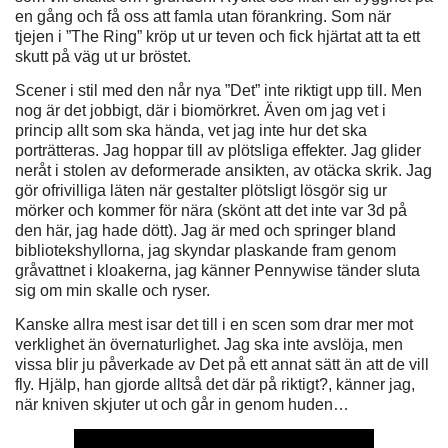
en gång och få oss att famla utan förankring. Som när
tjejen i ”The Ring” kröp ut ur teven och fick hjärtat att ta ett
skutt på väg ut ur bröstet.
Scener i stil med den når nya ”Det” inte riktigt upp till. Men
nog är det jobbigt, där i biomörkret. Även om jag vet i
princip allt som ska hända, vet jag inte hur det ska
porträtteras. Jag hoppar till av plötsliga effekter. Jag glider
neråt i stolen av deformerade ansikten, av otäcka skrik. Jag
gör ofrivilliga läten när gestalter plötsligt lösgör sig ur
mörker och kommer för nära (skönt att det inte var 3d på
den här, jag hade dött). Jag är med och springer bland
bibliotekshyllorna, jag skyndar plaskande fram genom
gråvattnet i kloakerna, jag känner Pennywise tänder sluta
sig om min skalle och ryser.
Kanske allra mest isar det till i en scen som drar mer mot
verklighet än övernaturlighet. Jag ska inte avslöja, men
vissa blir ju påverkade av Det på ett annat sätt än att de vill
fly. Hjälp, han gjorde alltså det där på riktigt?, känner jag,
när kniven skjuter ut och går in genom huden…