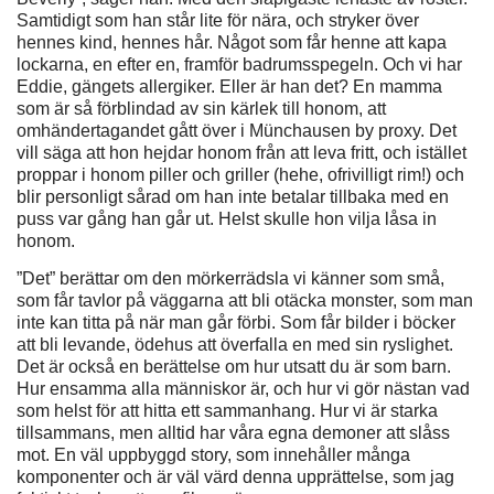
Samtidigt som han står lite för nära, och stryker över
hennes kind, hennes hår. Något som får henne att kapa
lockarna, en efter en, framför badrumsspegeln. Och vi har
Eddie, gängets allergiker. Eller är han det? En mamma
som är så förblindad av sin kärlek till honom, att
omhändertagandet gått över i Münchausen by proxy. Det
vill säga att hon hejdar honom från att leva fritt, och istället
proppar i honom piller och griller (hehe, ofrivilligt rim!) och
blir personligt sårad om han inte betalar tillbaka med en
puss var gång han går ut. Helst skulle hon vilja låsa in
honom.
”Det” berättar om den mörkerrädsla vi känner som små,
som får tavlor på väggarna att bli otäcka monster, som man
inte kan titta på när man går förbi. Som får bilder i böcker
att bli levande, ödehus att överfalla en med sin ryslighet.
Det är också en berättelse om hur utsatt du är som barn.
Hur ensamma alla människor är, och hur vi gör nästan vad
som helst för att hitta ett sammanhang. Hur vi är starka
tillsammans, men alltid har våra egna demoner att slåss
mot. En väl uppbyggd story, som innehåller många
komponenter och är väl värd denna upprättelse, som jag