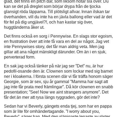
glad, det finns en pitch där, som liksom hotar slå över. Du
kan se det på dreglet som börjar drypa från de tjocka
glansigt röda läpparna. Till plötsligt allvar. Innan ilskan tar
överhanden, vill du inte ha en jävla ballong eller vad är det
för fel på dig ungjävel?!, och han kastar sig över,
huggtänderna åker ut.
Det finns också en sorg i Pennywise. En slags stor egoism,
en frustration över att inte få vara en del av något. Jag vet
inte Pennywises story, det får man aldrig veta. Men jag
gillar att ana något mänskligt därunder. Om än i en sjuk,
perverterad form.
En sak jag också tänker på när jag ser ”Det” nu, är hur
pedofil-osande den är. Clownen som lockar med sig barnet
ner i kloakerna. I första scenen där vi får träffa honom säger
Georgie, som är sex, sju år gammal ”Mamma har sagt att
jag inte får prata med främlingar”. Då kör clownen en snabb
presentation; ”See! Now we aint strangers anymore”. Det
får det än mer att rysa längs ryggraden, gör det inte?
Sedan har vi Beverly, gängets enda tjej, som har en pappa
som är lite för omhändertagande. ”I worry about you,
Beverly”, säger han. Med den släpigaste lenaste av röster.