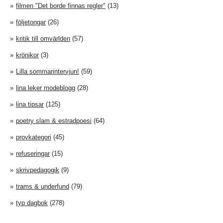
filmen "Det borde finnas regler"
(13)
följetongar
(26)
kritik till omvärlden
(57)
krönikor
(3)
Lilla sommarintervjun!
(59)
lina leker modeblogg
(28)
lina tipsar
(125)
poetry slam & estradpoesi
(64)
provkategori
(45)
refuseringar
(15)
skrivpedagogik
(9)
trams & underfund
(79)
typ dagbok
(278)