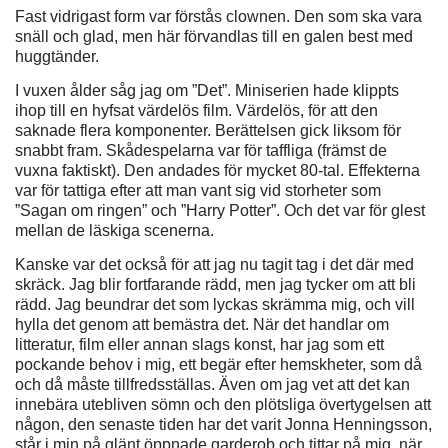
Fast vidrigast form var förstås clownen. Den som ska vara
snäll och glad, men här förvandlas till en galen best med
huggtänder.
I vuxen ålder såg jag om ”Det”. Miniserien hade klippts
ihop till en hyfsat värdelös film. Värdelös, för att den
saknade flera komponenter. Berättelsen gick liksom för
snabbt fram. Skådespelarna var för taffliga (främst de
vuxna faktiskt). Den andades för mycket 80-tal. Effekterna
var för tattiga efter att man vant sig vid storheter som
”Sagan om ringen” och ”Harry Potter”. Och det var för glest
mellan de läskiga scenerna.
Kanske var det också för att jag nu tagit tag i det där med
skräck. Jag blir fortfarande rädd, men jag tycker om att bli
rädd. Jag beundrar det som lyckas skrämma mig, och vill
hylla det genom att bemästra det. När det handlar om
litteratur, film eller annan slags konst, har jag som ett
pockande behov i mig, ett begär efter hemskheter, som då
och då måste tillfredsställas. Även om jag vet att det kan
innebära utebliven sömn och den plötsliga övertygelsen att
någon, den senaste tiden har det varit Jonna Henningsson,
står i min på glänt öppnade garderob och tittar på mig, när