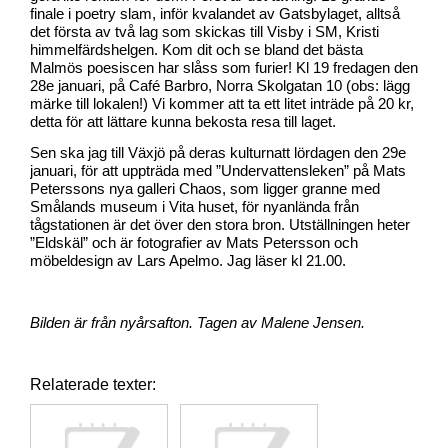
finale i poetry slam, inför kvalandet av Gatsbylaget, alltså
det första av två lag som skickas till Visby i SM, Kristi
himmelfärdshelgen. Kom dit och se bland det bästa
Malmös poesiscen har slåss som furier! Kl 19 fredagen den
28e januari, på Café Barbro, Norra Skolgatan 10 (obs: lägg
märke till lokalen!) Vi kommer att ta ett litet inträde på 20 kr,
detta för att lättare kunna bekosta resa till laget.
Sen ska jag till Växjö på deras kulturnatt lördagen den 29e
januari, för att uppträda med ”Undervattensleken” på Mats
Peterssons nya galleri Chaos, som ligger granne med
Smålands museum i Vita huset, för nyanlända från
tågstationen är det över den stora bron. Utställningen heter
”Eldskäl” och är fotografier av Mats Petersson och
möbeldesign av Lars Apelmo. Jag läser kl 21.00.
Bilden är från nyårsafton. Tagen av Malene Jensen.
Relaterade texter: