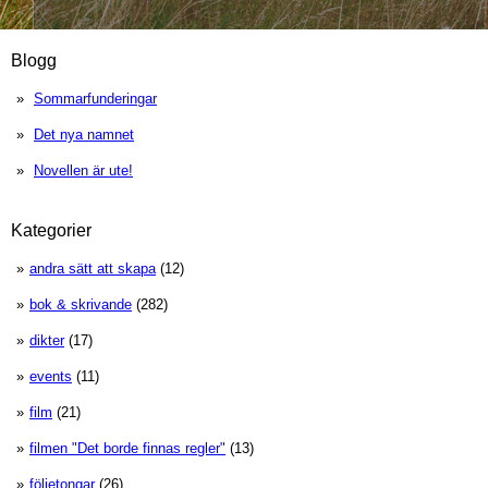
Blogg
Sommarfunderingar
Det nya namnet
Novellen är ute!
Kategorier
andra sätt att skapa
(12)
bok & skrivande
(282)
dikter
(17)
events
(11)
film
(21)
filmen "Det borde finnas regler"
(13)
följetongar
(26)