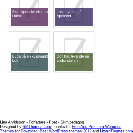
Skräckpoesiworkshop
Lustnoveller på
i höst!
Apoteket
Buda på en kyssmärkt
Dött här, levande på
bok
andra ställen
Lina Arvidsson - Författare - Poet - Skrivpedagog
Designed by
SMThemes.com
, thanks to:
Free And Premium Worpress
Themes for Download
,
Best WordPress themes 2012
and
LizardThemes.com