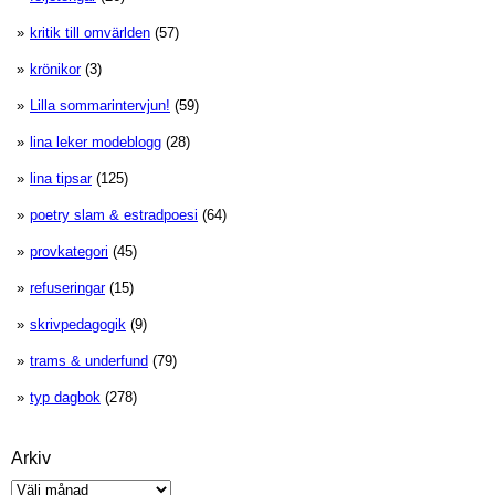
kritik till omvärlden
(57)
krönikor
(3)
Lilla sommarintervjun!
(59)
lina leker modeblogg
(28)
lina tipsar
(125)
poetry slam & estradpoesi
(64)
provkategori
(45)
refuseringar
(15)
skrivpedagogik
(9)
trams & underfund
(79)
typ dagbok
(278)
Arkiv
Arkiv