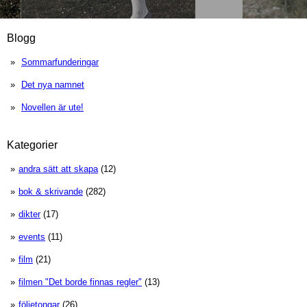
Blogg
Sommarfunderingar
Det nya namnet
Novellen är ute!
Kategorier
andra sätt att skapa
(12)
bok & skrivande
(282)
dikter
(17)
events
(11)
film
(21)
filmen "Det borde finnas regler"
(13)
följetongar
(26)