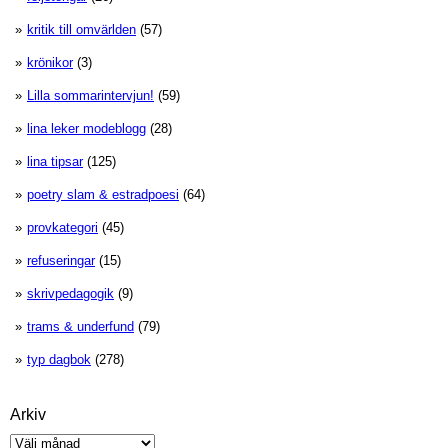
kritik till omvärlden
(57)
krönikor
(3)
Lilla sommarintervjun!
(59)
lina leker modeblogg
(28)
lina tipsar
(125)
poetry slam & estradpoesi
(64)
provkategori
(45)
refuseringar
(15)
skrivpedagogik
(9)
trams & underfund
(79)
typ dagbok
(278)
Arkiv
Arkiv