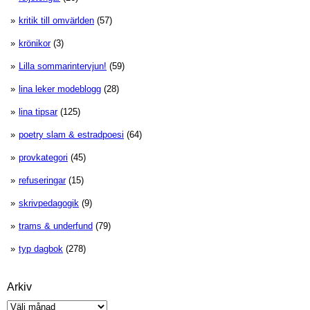
kritik till omvärlden
(57)
krönikor
(3)
Lilla sommarintervjun!
(59)
lina leker modeblogg
(28)
lina tipsar
(125)
poetry slam & estradpoesi
(64)
provkategori
(45)
refuseringar
(15)
skrivpedagogik
(9)
trams & underfund
(79)
typ dagbok
(278)
Arkiv
Arkiv