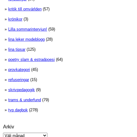
kritik till omvärlden
(57)
krönikor
(3)
Lilla sommarintervjun!
(59)
lina leker modeblogg
(28)
lina tipsar
(125)
poetry slam & estradpoesi
(64)
provkategori
(45)
refuseringar
(15)
skrivpedagogik
(9)
trams & underfund
(79)
typ dagbok
(278)
Arkiv
Arkiv