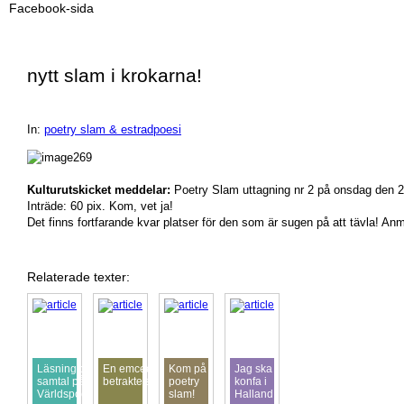
Facebook-sida
nytt slam i krokarna!
In:
poetry slam & estradpoesi
Kulturutskicket meddelar:
Poetry Slam uttagning nr 2 på onsdag den 27
Inträde: 60 pix. Kom, vet ja!
Det finns fortfarande kvar platser för den som är sugen på att tävla! An
Relaterade texter:
Läsning och
En emcees
Kom på
Jag ska
samtal på
betraktelser
poetry
konfa i
Världspoesidagen
slam!
Halland!