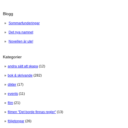
1
2
3
Blogg
Sommarfunderingar
Det nya namnet
Novellen är ute!
Kategorier
andra sätt att skapa
(12)
bok & skrivande
(282)
dikter
(17)
events
(11)
film
(21)
filmen "Det borde finnas regler"
(13)
följetongar
(26)