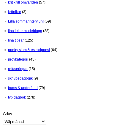
kritik till omvärlden
(57)
krönikor
(3)
Lilla sommarintervjun!
(59)
lina leker modeblogg
(28)
lina tipsar
(125)
poetry slam & estradpoesi
(64)
provkategori
(45)
refuseringar
(15)
skrivpedagogik
(9)
trams & underfund
(79)
typ dagbok
(278)
Arkiv
Arkiv