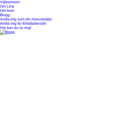
Välkommen
Blogg
Om Lina
Om Ariel
Blogg
Anlita mig som din manushjälp!
Anlita mig för författarbesök!
Här kan du se mig!