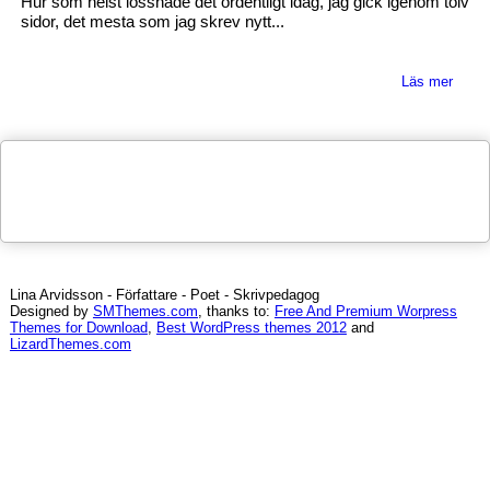
Hur som helst lossnade det ordentligt idag, jag gick igenom tolv
Blogg
sidor, det mesta som jag skrev nytt...
Läs mer
Lina Arvidsson - Författare - Poet - Skrivpedagog
Designed by
SMThemes.com
, thanks to:
Free And Premium Worpress
Themes for Download
,
Best WordPress themes 2012
and
LizardThemes.com