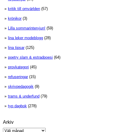
kritik till omvärlden
(57)
krönikor
(3)
Lilla sommarintervjun!
(59)
lina leker modeblogg
(28)
lina tipsar
(125)
poetry slam & estradpoesi
(64)
provkategori
(45)
refuseringar
(15)
skrivpedagogik
(9)
trams & underfund
(79)
typ dagbok
(278)
Arkiv
Arkiv