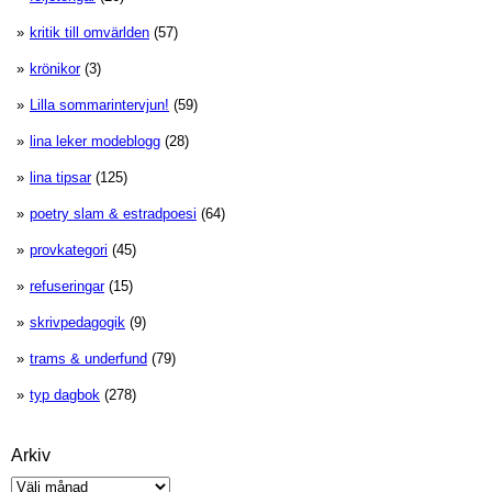
kritik till omvärlden
(57)
krönikor
(3)
Lilla sommarintervjun!
(59)
lina leker modeblogg
(28)
lina tipsar
(125)
poetry slam & estradpoesi
(64)
provkategori
(45)
refuseringar
(15)
skrivpedagogik
(9)
trams & underfund
(79)
typ dagbok
(278)
Arkiv
Arkiv