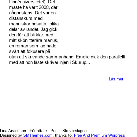
Linnéuniversitetet). Det
måste ha varit 2008, där
någonstans. Det var en
distanskurs med
människor bosatta i olika
delar av landet. Jag gick
den för att bli klar med
mitt skönlitterära manus,
en roman som jag hade
svårt att fokusera på
utan ett skrivande sammanhang. Emelie gick den parallellt
med att hon läste skrivarlinjen i Skurup...
Läs mer
Lina Arvidsson - Författare - Poet - Skrivpedagog
Designed by
SMThemes.com
, thanks to:
Free And Premium Worpress