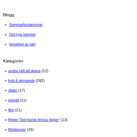
Blogg
Sommarfunderingar
Det nya namnet
Novellen är ute!
Kategorier
andra sätt att skapa
(12)
bok & skrivande
(282)
dikter
(17)
events
(11)
film
(21)
filmen "Det borde finnas regler"
(13)
följetongar
(26)