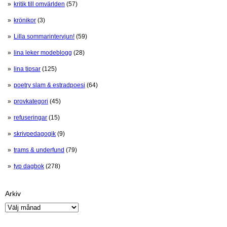
kritik till omvärlden
(57)
krönikor
(3)
Lilla sommarintervjun!
(59)
lina leker modeblogg
(28)
lina tipsar
(125)
poetry slam & estradpoesi
(64)
provkategori
(45)
refuseringar
(15)
skrivpedagogik
(9)
trams & underfund
(79)
typ dagbok
(278)
Arkiv
Arkiv