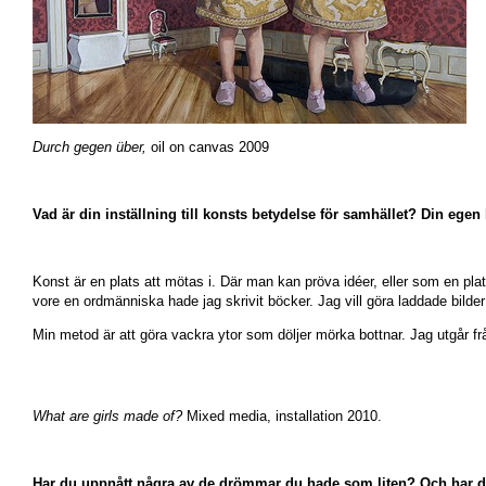
Durch gegen über,
oil on canvas 2009
Vad är din inställning till konsts betydelse för samhället? Din egen
Konst är en plats att mötas i. Där man kan pröva idéer, eller som en plat
vore en ordmänniska hade jag skrivit böcker. Jag vill göra laddade bild
Min metod är att göra vackra ytor som döljer mörka bottnar. Jag utgår frå
What are girls made of?
Mixed media, installation 2010.
Har du uppnått några av de drömmar du hade som liten? Och har d