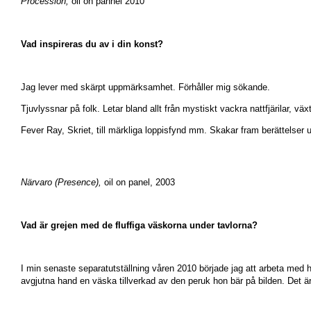
Procession,
oil on pannel 2010
Vad inspireras du av i din konst?
Jag lever med skärpt uppmärksamhet. Förhåller mig sökande.
Tjuvlyssnar på folk. Letar bland allt från mystiskt vackra nattfjärilar, 
Fever Ray, Skriet, till märkliga loppisfynd mm. Skakar fram berättelser uti
Närvaro (Presence),
oil on panel, 2003
Vad är grejen med de fluffiga väskorna under tavlorna?
I min senaste separatutställning våren 2010 började jag att arbeta med hår.
avgjutna hand en väska tillverkad av den peruk hon bär på bilden. Det är 