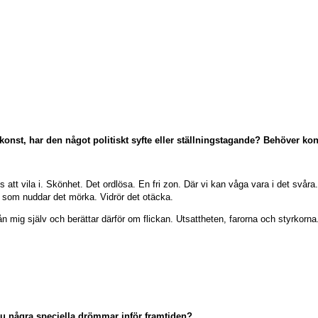
 konst, har den något politiskt syfte eller ställningstagande? Behöver ko
s att vila i. Skönhet. Det ordlösa. En fri zon. Där vi kan våga vara i det svåra
er som nuddar det mörka. Vidrör det otäcka.
n mig själv och berättar därför om flickan. Utsattheten, farorna och styrkorna
u några speciella drömmar inför framtiden?