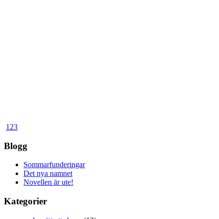
1
2
3
Blogg
Sommarfunderingar
Det nya namnet
Novellen är ute!
Kategorier