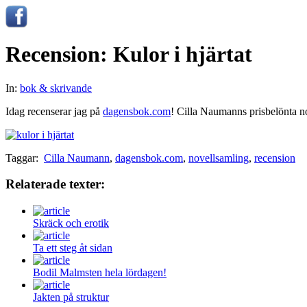
Recension: Kulor i hjärtat
In:
bok & skrivande
Idag recenserar jag på
dagensbok.com
! Cilla Naumanns prisbelönta n
Taggar:
Cilla Naumann
,
dagensbok.com
,
novellsamling
,
recension
Relaterade texter:
Skräck och erotik
Ta ett steg åt sidan
Bodil Malmsten hela lördagen!
Jakten på struktur