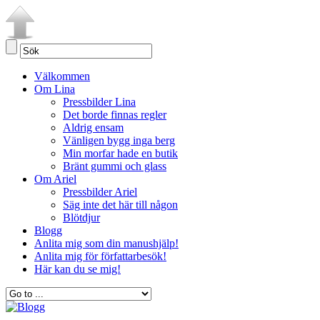
Välkommen
Om Lina
Pressbilder Lina
Det borde finnas regler
Aldrig ensam
Vänligen bygg inga berg
Min morfar hade en butik
Bränt gummi och glass
Om Ariel
Pressbilder Ariel
Säg inte det här till någon
Blötdjur
Blogg
Anlita mig som din manushjälp!
Anlita mig för författarbesök!
Här kan du se mig!