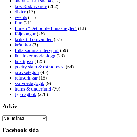
andra sätt att skapa
(12)
bok & skrivande
(282)
dikter
(17)
events
(11)
film
(21)
filmen "Det borde finnas regler"
(13)
följetongar
(26)
kritik till omvärlden
(57)
krönikor
(3)
Lilla sommarintervjun!
(59)
lina leker modeblogg
(28)
lina tipsar
(125)
poetry slam & estradpoesi
(64)
provkategori
(45)
refuseringar
(15)
skrivpedagogik
(9)
trams & underfund
(79)
typ dagbok
(278)
Arkiv
Arkiv
Facebook-sida