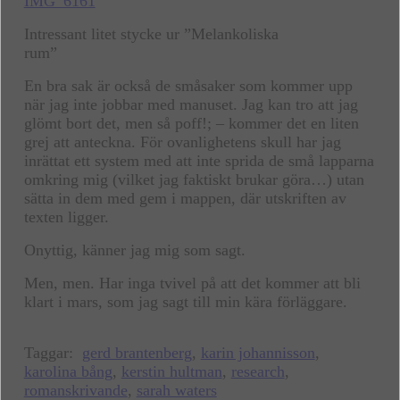
Intressant litet stycke ur ”Melankoliska
rum”
En bra sak är också de småsaker som kommer upp
när jag inte jobbar med manuset. Jag kan tro att jag
glömt bort det, men så poff!; – kommer det en liten
grej att anteckna. För ovanlighetens skull har jag
inrättat ett system med att inte sprida de små lapparna
omkring mig (vilket jag faktiskt brukar göra…) utan
sätta in dem med gem i mappen, där utskriften av
texten ligger.
Onyttig, känner jag mig som sagt.
Men, men. Har inga tvivel på att det kommer att bli
klart i mars, som jag sagt till min kära förläggare.
Taggar:
gerd brantenberg
,
karin johannisson
,
karolina bång
,
kerstin hultman
,
research
,
romanskrivande
,
sarah waters