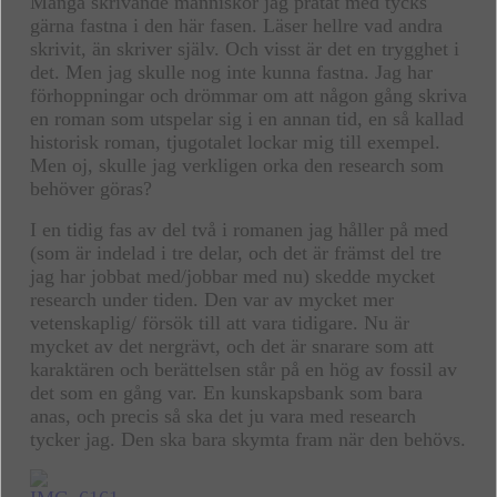
Många skrivande människor jag pratat med tycks
gärna fastna i den här fasen. Läser hellre vad andra
skrivit, än skriver själv. Och visst är det en trygghet i
det. Men jag skulle nog inte kunna fastna. Jag har
förhoppningar och drömmar om att någon gång skriva
en roman som utspelar sig i en annan tid, en så kallad
historisk roman, tjugotalet lockar mig till exempel.
Men oj, skulle jag verkligen orka den research som
behöver göras?
I en tidig fas av del två i romanen jag håller på med
(som är indelad i tre delar, och det är främst del tre
jag har jobbat med/jobbar med nu) skedde mycket
research under tiden. Den var av mycket mer
vetenskaplig/ försök till att vara tidigare. Nu är
mycket av det nergrävt, och det är snarare som att
karaktären och berättelsen står på en hög av fossil av
det som en gång var. En kunskapsbank som bara
anas, och precis så ska det ju vara med research
tycker jag. Den ska bara skymta fram när den behövs.