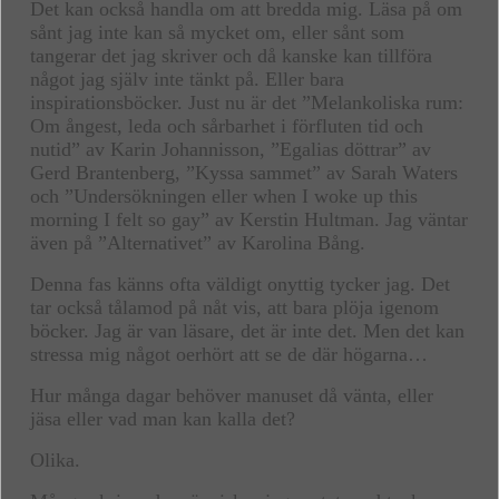
Det kan också handla om att bredda mig. Läsa på om
sånt jag inte kan så mycket om, eller sånt som
tangerar det jag skriver och då kanske kan tillföra
något jag själv inte tänkt på. Eller bara
inspirationsböcker. Just nu är det ”Melankoliska rum:
Om ångest, leda och sårbarhet i förfluten tid och
nutid” av Karin Johannisson, ”Egalias döttrar” av
Gerd Brantenberg, ”Kyssa sammet” av Sarah Waters
och ”Undersökningen eller when I woke up this
morning I felt so gay” av Kerstin Hultman. Jag väntar
även på ”Alternativet” av Karolina Bång.
Denna fas känns ofta väldigt onyttig tycker jag. Det
tar också tålamod på nåt vis, att bara plöja igenom
böcker. Jag är van läsare, det är inte det. Men det kan
stressa mig något oerhört att se de där högarna…
Hur många dagar behöver manuset då vänta, eller
jäsa eller vad man kan kalla det?
Olika.