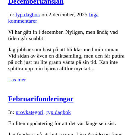
Decemberkänslan
In:
typ dagbok
on
2 december, 2025
Inga
kommentarer
Vi har gått in i december. Nyligen, men ändå; vad
tiden går snabbt!
Jag jobbar som bäst på att bli klar med min roman.
Vid sidan av även en diktsamling, men den får puttra
på och just nu lite grann vänta på sin tid. Kan inte
splittra upp min hjärna alltför mycket...
Läs mer
Februarifunderingar
In:
provkategori
,
typ dagbok
En liten uppdatering för att det var länge sen sist.
Jag funderar på att byta namn. Lina Arvidsson finns