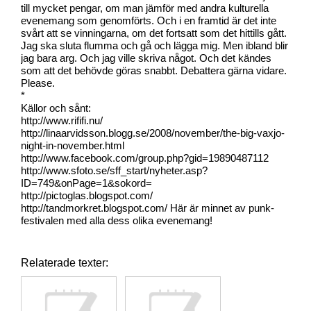
till mycket pengar, om man jämför med andra kulturella
evenemang som genomförts. Och i en framtid är det inte
svårt att se vinningarna, om det fortsatt som det hittills gått.
Jag ska sluta flumma och gå och lägga mig. Men ibland blir
jag bara arg. Och jag ville skriva något. Och det kändes
som att det behövde göras snabbt. Debattera gärna vidare.
Please.
*
Källor och sånt:
http://www.rififi.nu/
http://linaarvidsson.blogg.se/2008/november/the-big-vaxjo-
night-in-november.html
http://www.facebook.com/group.php?gid=19890487112
http://www.sfoto.se/sff_start/nyheter.asp?
ID=749&onPage=1&sokord=
http://pictoglas.blogspot.com/
http://tandmorkret.blogspot.com/ Här är minnet av punk-
festivalen med alla dess olika evenemang!
Relaterade texter: