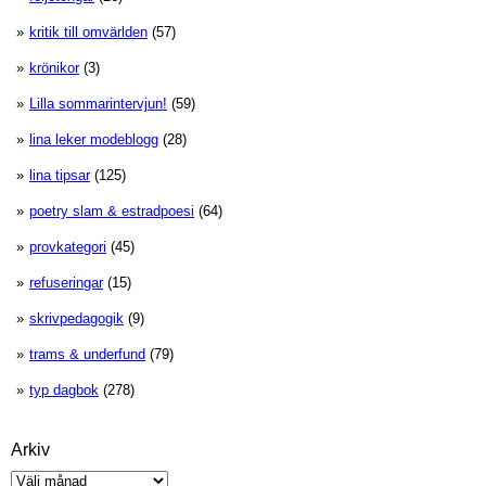
kritik till omvärlden
(57)
krönikor
(3)
Lilla sommarintervjun!
(59)
lina leker modeblogg
(28)
lina tipsar
(125)
poetry slam & estradpoesi
(64)
provkategori
(45)
refuseringar
(15)
skrivpedagogik
(9)
trams & underfund
(79)
typ dagbok
(278)
Arkiv
Arkiv