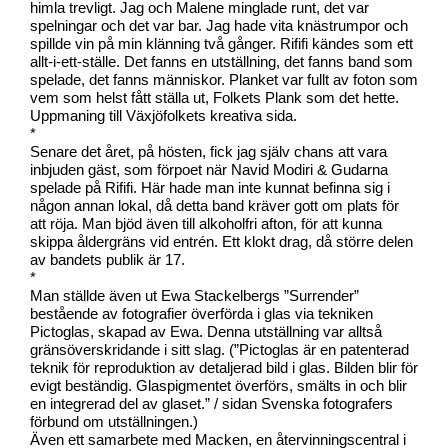
himla trevligt. Jag och Malene minglade runt, det var
spelningar och det var bar. Jag hade vita knästrumpor och
spillde vin på min klänning två gånger. Rififi kändes som ett
allt-i-ett-ställe. Det fanns en utställning, det fanns band som
spelade, det fanns människor. Planket var fullt av foton som
vem som helst fått ställa ut, Folkets Plank som det hette.
Uppmaning till Växjöfolkets kreativa sida.
*
Senare det året, på hösten, fick jag själv chans att vara
inbjuden gäst, som förpoet när Navid Modiri & Gudarna
spelade på Rififi. Här hade man inte kunnat befinna sig i
någon annan lokal, då detta band kräver gott om plats för
att röja. Man bjöd även till alkoholfri afton, för att kunna
skippa åldergräns vid entrén. Ett klokt drag, då större delen
av bandets publik är 17.
*
Man ställde även ut Ewa Stackelbergs ”Surrender”
bestående av fotografier överförda i glas via tekniken
Pictoglas, skapad av Ewa. Denna utställning var alltså
gränsöverskridande i sitt slag. (”Pictoglas är en patenterad
teknik för reproduktion av detaljerad bild i glas. Bilden blir för
evigt beständig. Glaspigmentet överförs, smälts in och blir
en integrerad del av glaset.” / sidan Svenska fotografers
förbund om utställningen.)
Även ett samarbete med Macken, en återvinningscentral i