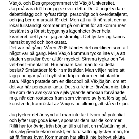
Växjö, och Designprogrammet vid Växjö Universitet.
Jag må vara trött när jag skriver detta. Det är inget vidare
debattinlägg och hyfsat rörigt, personligt och överdetaljerat,
och jag ber om ursäkt för det. Men att nu få höra att denna
lokal fullständigt kommer att gå om intet för att kommunen
bestämt sig för att bygga nya lägenheter över hela
kvarteret; det tycker jag är skamligt. Det tycker jag känns
hemskt synd och bortkastat.
Det var på gång. Våren 2008 kändes det onekligen som att
något var på gång. Men Växjö kommun tycks inte vilja att
staden sprudlar över alltför mycket. Strama tyglar och ”vi-
vet-bäst”-mentalitet. Hur annars kan man tolka detta
beslut? Småstäder förblir småstäder. Man väljer hellre att
lägga pengar på ett nytt stort köpcentrum en bit utanför
stan. Någon pratade om en discoboll på Växjösjön, om att
det var här pengarna lagts. Det skulle inte förvåna mig. Lika
lite som den avskyvärda självlysande amöban förvånade
mig, när den röstades fram som vinnare av fyra förslag på
konstverk, framröstat av Växjös befolkning, att stå vid sjön.
Jag tycker det är synd att man inte tar tillvara på potential
och lyfter upp goda idéer, sponsrar dem när de kommer.
Rififi har för övrigt från början till slut haft en målsättning att
bli självgående ekonomiskt; en förutsättning tycker man, för
att få finnas kvar. Kommunen har alltså inte behövt skjuta