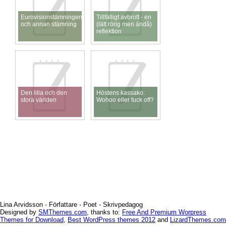
Eurovisionstämningen
Tillfälligt avbrott - en
och annan stämning
(lätt rörig men ändå)
reflektion
Den lilla och den
Höstens kassako:
stora världen
Wohoo eller fuck off?
Lina Arvidsson - Författare - Poet - Skrivpedagog
Designed by
SMThemes.com
, thanks to:
Free And Premium Worpress
Themes for Download
,
Best WordPress themes 2012
and
LizardThemes.com