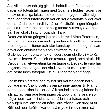
*
Jag vill minnas när jag gick dit bakfull som få, den där
dagen då fotoutställningen med Scams inleddes. Scams är
ett av de många lokala rockband som bygden håller sig
med, och fotoutställningen var en serie svartvita bilder över
deras hårda rock n’ roll-liv på turné. Utställningen hängde i
det lilla rummet bakom, och jag tänkte Vilken lyx! Att ha en
sån här lokal till sitt förfogande! Tänk!
Detta var första gången jag pratade med Mats Petersson,
som varit en av de drivande grundarna till galleriet. En man
med höga ambitioner och stor kunskap inom fotografi, samt
drivet och entusiasmen som smittade av sig.
Galleriet, som senare fick en scen, som skulle bli Växjös
nya musikscen. Som fick en restaurangdel, som skulle bli
Växjös nya hel-vegetariska restaurang. Det skulle vara här
ungdomarna hängde, det skulle vara hit man kom för att se
det bästa inom fotografi just nu. Planerna var många.
Jag minns Vårstad, den hysteriskt varma dagen när vi
började med Växjö poetry slam på innergården till Plan B,
där de hade sina lokaler då. Allt strulade och jag kände inte
alls att jag lämnade föreningen på topp, utan snarare som
någon som var helt slut av att hålla i alla trådar, och
verkligen inte lämpad att hålla i alla trådar. Sen drog vi till
Rififi och den kvällen var det så mycket rödvin men så