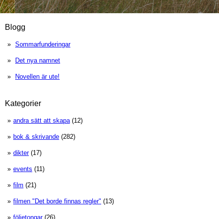
Blogg
Sommarfunderingar
Det nya namnet
Novellen är ute!
Kategorier
andra sätt att skapa
(12)
bok & skrivande
(282)
dikter
(17)
events
(11)
film
(21)
filmen "Det borde finnas regler"
(13)
följetongar
(26)