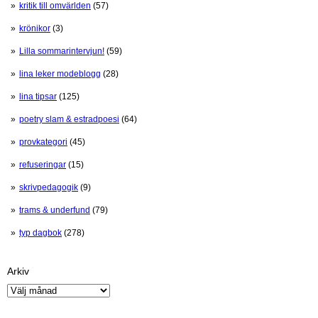
kritik till omvärlden
(57)
krönikor
(3)
Lilla sommarintervjun!
(59)
lina leker modeblogg
(28)
lina tipsar
(125)
poetry slam & estradpoesi
(64)
provkategori
(45)
refuseringar
(15)
skrivpedagogik
(9)
trams & underfund
(79)
typ dagbok
(278)
Arkiv
Arkiv