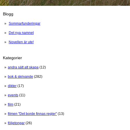
Blogg
Sommarfunderingar
Det nya namnet
Novellen är ute!
Kategorier
andra sätt att skapa
(12)
bok & skrivande
(282)
dikter
(17)
events
(11)
film
(21)
filmen "Det borde finnas regler"
(13)
följetongar
(26)