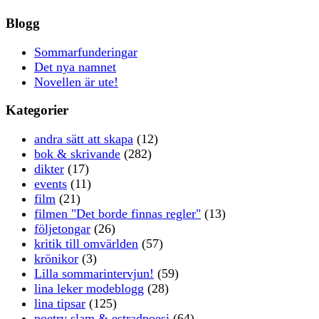
Blogg
Sommarfunderingar
Det nya namnet
Novellen är ute!
Kategorier
andra sätt att skapa
(12)
bok & skrivande
(282)
dikter
(17)
events
(11)
film
(21)
filmen "Det borde finnas regler"
(13)
följetongar
(26)
kritik till omvärlden
(57)
krönikor
(3)
Lilla sommarintervjun!
(59)
lina leker modeblogg
(28)
lina tipsar
(125)
poetry slam & estradpoesi
(64)