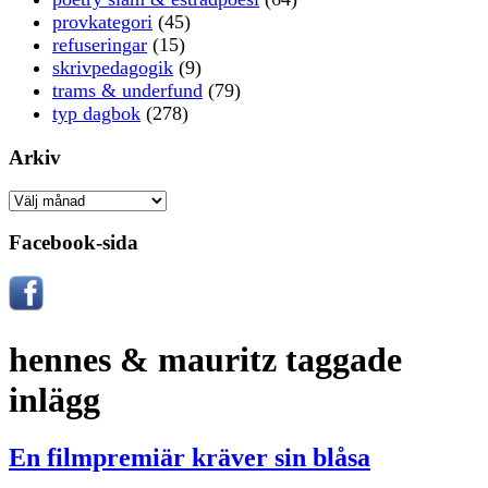
provkategori
(45)
refuseringar
(15)
skrivpedagogik
(9)
trams & underfund
(79)
typ dagbok
(278)
Arkiv
Arkiv
Facebook-sida
hennes & mauritz taggade
inlägg
En filmpremiär kräver sin blåsa