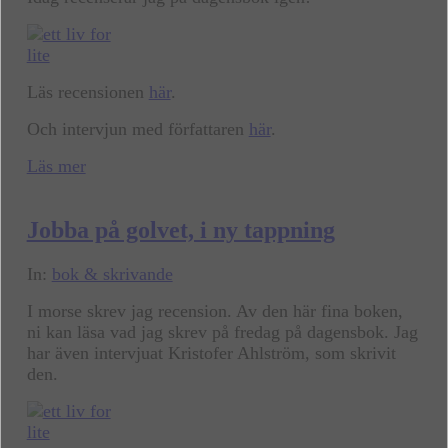
Läs recensionen
här
.
Och intervjun med författaren
här
.
Läs mer
Jobba på golvet, i ny tappning
In:
bok & skrivande
I morse skrev jag recension. Av den här fina boken,
ni kan läsa vad jag skrev på fredag på dagensbok. Jag
har även intervjuat Kristofer Ahlström, som skrivit
den.