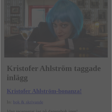
Kristofer Ahlström taggade
inlägg
Kristofer Ahlström-bonanza!
In:
bok & skrivande
Idag recenserar jag på dagensbok igen!