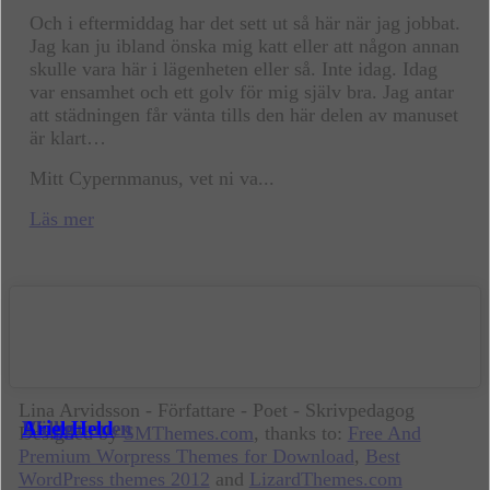
Och i eftermiddag har det sett ut så här när jag jobbat.
Jag kan ju ibland önska mig katt eller att någon annan
skulle vara här i lägenheten eller så. Inte idag. Idag
var ensamhet och ett golv för mig själv bra. Jag antar
att städningen får vänta tills den här delen av manuset
är klart…
Mitt Cypernmanus, vet ni va...
Läs mer
Lina Arvidsson - Författare - Poet - Skrivpedagog
Välkommen
Blogg
Ariel Held
Designed by
SMThemes.com
, thanks to:
Free And
Premium Worpress Themes for Download
,
Best
WordPress themes 2012
and
LizardThemes.com