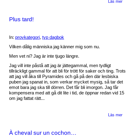
Läs mer
Plus tard!
In:
provkategori
,
typ dagbok
Vilken dålig människa jag känner mig som nu.
Men vet ni? Jag är inte tjugo längre.
Jag vill inte påstå att jag är jättegammal, men tydligt
tillräckligt gammal för att bli för trött för saker och ting. Trots
att jag vill åka till Pyramides och gå på den där lesbiska
puben jag spanat in, som verkar mycket mysig, så tar det
emot bara jag ska till dörren. Det får bli imorgon. Jag får
kompensera med att gå dit lite i tid, de öppnar redan vid 15
om jag fattat rätt...
Läs mer
À cheval sur un cochon…