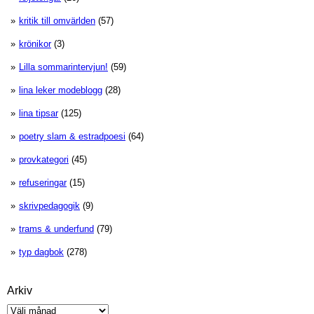
kritik till omvärlden
(57)
krönikor
(3)
Lilla sommarintervjun!
(59)
lina leker modeblogg
(28)
lina tipsar
(125)
poetry slam & estradpoesi
(64)
provkategori
(45)
refuseringar
(15)
skrivpedagogik
(9)
trams & underfund
(79)
typ dagbok
(278)
Arkiv
Arkiv