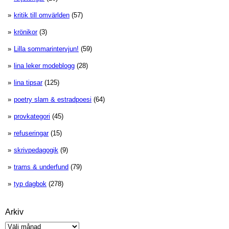
kritik till omvärlden
(57)
krönikor
(3)
Lilla sommarintervjun!
(59)
lina leker modeblogg
(28)
lina tipsar
(125)
poetry slam & estradpoesi
(64)
provkategori
(45)
refuseringar
(15)
skrivpedagogik
(9)
trams & underfund
(79)
typ dagbok
(278)
Arkiv
Arkiv