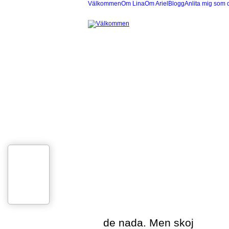
Välkommen
Om Lina
Om Ariel
Blogg
Anlita mig som 
de nada. Men skoj