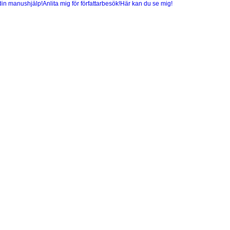
din manushjälp!
Anlita mig för författarbesök!
Här kan du se mig!