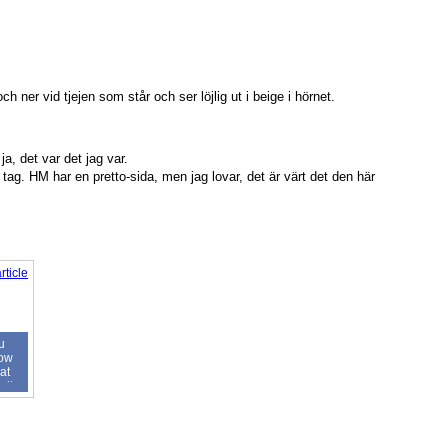
 ner vid tjejen som står och ser löjlig ut i beige i hörnet.
ja, det var det jag var.
 tag. HM har en pretto-sida, men jag lovar, det är värt det den här
u
ow
at
 it
.