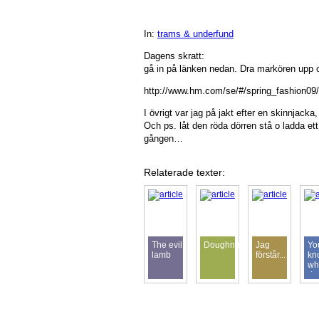
In:
trams & underfund
Dagens skratt:
gå in på länken nedan. Dra markören upp och
http://www.hm.com/se/#/spring_fashion09/
I övrigt var jag på jakt efter en skinnjacka, 
Och ps. låt den röda dörren stå o ladda ett
gången…
Relaterade texter:
The evil
Doughnut
Jag
Yo
lamb
förstår...
kn
wh
day
is..