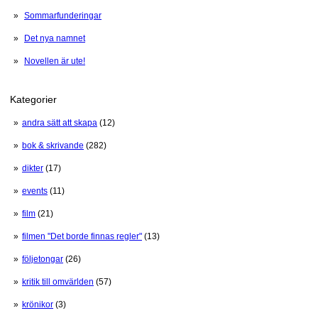
Sommarfunderingar
Det nya namnet
Novellen är ute!
Kategorier
andra sätt att skapa
(12)
bok & skrivande
(282)
dikter
(17)
events
(11)
film
(21)
filmen "Det borde finnas regler"
(13)
följetongar
(26)
kritik till omvärlden
(57)
krönikor
(3)