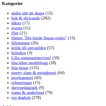
Kategorier
andra sätt att skapa
(12)
bok & skrivande
(282)
dikter
(17)
events
(11)
film
(21)
filmen "Det borde finnas regler"
(13)
följetongar
(26)
kritik till omvärlden
(57)
krönikor
(3)
Lilla sommarintervjun!
(59)
lina leker modeblogg
(28)
lina tipsar
(125)
poetry slam & estradpoesi
(64)
provkategori
(45)
refuseringar
(15)
skrivpedagogik
(9)
trams & underfund
(79)
typ dagbok
(278)