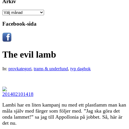
Arkiv
Arkiv
Facebook-sida
The evil lamb
In:
provkategori
,
trams & underfund
,
typ dagbok
Lambi har en liten kampanj nu med ett plastlamm man kan
måla själv med färger som följer med. ”Jag ska göra det
onda lammet!” sa jag till Appollonia på jobbet. Så, här är
det nu.