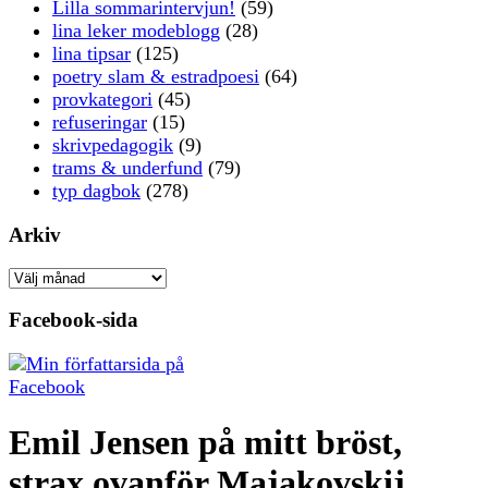
Lilla sommarintervjun!
(59)
lina leker modeblogg
(28)
lina tipsar
(125)
poetry slam & estradpoesi
(64)
provkategori
(45)
refuseringar
(15)
skrivpedagogik
(9)
trams & underfund
(79)
typ dagbok
(278)
Arkiv
Arkiv
Facebook-sida
Emil Jensen på mitt bröst,
strax ovanför Majakovskij.