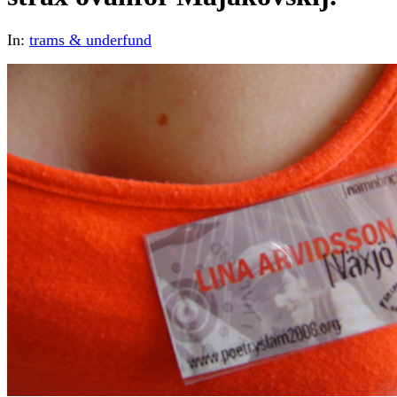
In:
trams & underfund