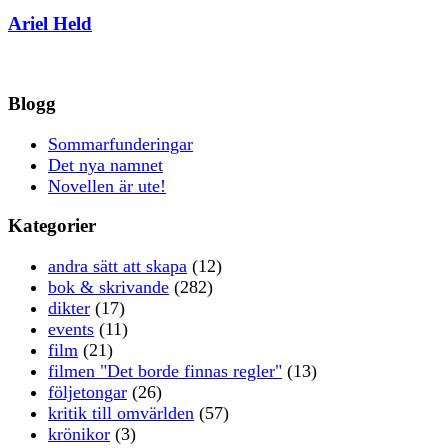
Ariel Held
Blogg
Sommarfunderingar
Det nya namnet
Novellen är ute!
Kategorier
andra sätt att skapa
(12)
bok & skrivande
(282)
dikter
(17)
events
(11)
film
(21)
filmen "Det borde finnas regler"
(13)
följetongar
(26)
kritik till omvärlden
(57)
krönikor
(3)