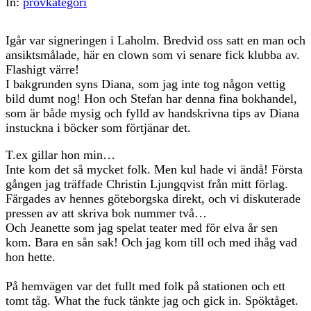
In:
provkategori
Igår var signeringen i Laholm. Bredvid oss satt en man och
ansiktsmålade, här en clown som vi senare fick klubba av.
Flashigt värre!
I bakgrunden syns Diana, som jag inte tog någon vettig
bild dumt nog! Hon och Stefan har denna fina bokhandel,
som är både mysig och fylld av handskrivna tips av Diana
instuckna i böcker som förtjänar det.
T.ex gillar hon min…
Inte kom det så mycket folk. Men kul hade vi ändå! Första
gången jag träffade Christin Ljungqvist från mitt förlag.
Färgades av hennes göteborgska direkt, och vi diskuterade
pressen av att skriva bok nummer två…
Och Jeanette som jag spelat teater med för elva år sen
kom. Bara en sån sak! Och jag kom till och med ihåg vad
hon hette.
På hemvägen var det fullt med folk på stationen och ett
tomt tåg. What the fuck tänkte jag och gick in. Spöktåget.