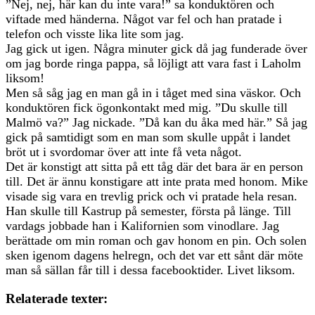
”Nej, nej, här kan du inte vara!” sa konduktören och
viftade med händerna. Något var fel och han pratade i
telefon och visste lika lite som jag.
Jag gick ut igen. Några minuter gick då jag funderade över
om jag borde ringa pappa, så löjligt att vara fast i Laholm
liksom!
Men så såg jag en man gå in i tåget med sina väskor. Och
konduktören fick ögonkontakt med mig. ”Du skulle till
Malmö va?” Jag nickade. ”Då kan du åka med här.” Så jag
gick på samtidigt som en man som skulle uppåt i landet
bröt ut i svordomar över att inte få veta något.
Det är konstigt att sitta på ett tåg där det bara är en person
till. Det är ännu konstigare att inte prata med honom. Mike
visade sig vara en trevlig prick och vi pratade hela resan.
Han skulle till Kastrup på semester, första på länge. Till
vardags jobbade han i Kalifornien som vinodlare. Jag
berättade om min roman och gav honom en pin. Och solen
sken igenom dagens helregn, och det var ett sånt där möte
man så sällan får till i dessa facebooktider. Livet liksom.
Relaterade texter: