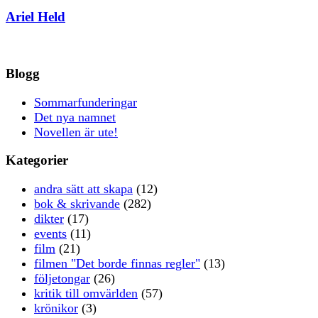
Ariel Held
Blogg
Sommarfunderingar
Det nya namnet
Novellen är ute!
Kategorier
andra sätt att skapa
(12)
bok & skrivande
(282)
dikter
(17)
events
(11)
film
(21)
filmen "Det borde finnas regler"
(13)
följetongar
(26)
kritik till omvärlden
(57)
krönikor
(3)