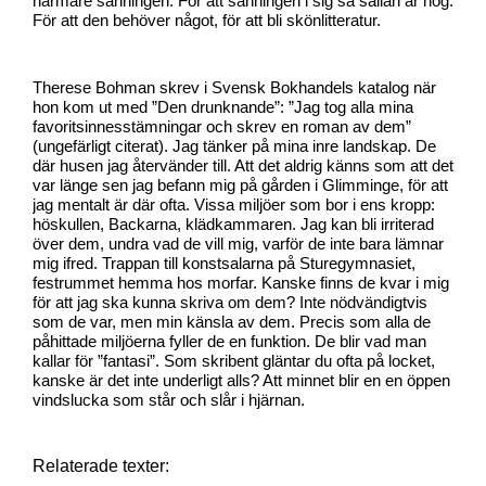
närmare sanningen. För att sanningen i sig så sällan är nog.
För att den behöver något, för att bli skönlitteratur.
Therese Bohman skrev i Svensk Bokhandels katalog när
hon kom ut med ”Den drunknande”: ”Jag tog alla mina
favoritsinnesstämningar och skrev en roman av dem”
(ungefärligt citerat). Jag tänker på mina inre landskap. De
där husen jag återvänder till. Att det aldrig känns som att det
var länge sen jag befann mig på gården i Glimminge, för att
jag mentalt är där ofta. Vissa miljöer som bor i ens kropp:
höskullen, Backarna, klädkammaren. Jag kan bli irriterad
över dem, undra vad de vill mig, varför de inte bara lämnar
mig ifred. Trappan till konstsalarna på Sturegymnasiet,
festrummet hemma hos morfar. Kanske finns de kvar i mig
för att jag ska kunna skriva om dem? Inte nödvändigtvis
som de var, men min känsla av dem. Precis som alla de
påhittade miljöerna fyller de en funktion. De blir vad man
kallar för ”fantasi”. Som skribent gläntar du ofta på locket,
kanske är det inte underligt alls? Att minnet blir en en öppen
vindslucka som står och slår i hjärnan.
Relaterade texter: