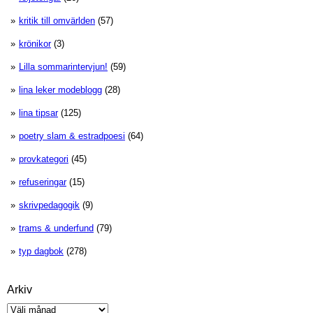
kritik till omvärlden
(57)
krönikor
(3)
Lilla sommarintervjun!
(59)
lina leker modeblogg
(28)
lina tipsar
(125)
poetry slam & estradpoesi
(64)
provkategori
(45)
refuseringar
(15)
skrivpedagogik
(9)
trams & underfund
(79)
typ dagbok
(278)
Arkiv
Arkiv