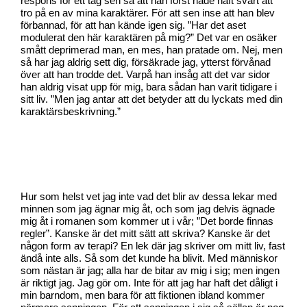
respons för ett tag sen sa att han först hade haft svårt att
tro på en av mina karaktärer. För att sen inse att han blev
förbannad, för att han kände igen sig. ”Har det aset
modulerat den här karaktären på mig?” Det var en osäker
smått deprimerad man, en mes, han pratade om. Nej, men
så har jag aldrig sett dig, försäkrade jag, ytterst förvånad
över att han trodde det. Varpå han insåg att det var sidor
han aldrig visat upp för mig, bara sådan han varit tidigare i
sitt liv. ”Men jag antar att det betyder att du lyckats med din
karaktärsbeskrivning.”
Hur som helst vet jag inte vad det blir av dessa lekar med
minnen som jag ägnar mig åt, och som jag delvis ägnade
mig åt i romanen som kommer ut i vår; ”Det borde finnas
regler”. Kanske är det mitt sätt att skriva? Kanske är det
någon form av terapi? En lek där jag skriver om mitt liv, fast
ändå inte alls. Så som det kunde ha blivit. Med människor
som nästan är jag; alla har de bitar av mig i sig; men ingen
är riktigt jag. Jag gör om. Inte för att jag har haft det dåligt i
min barndom, men bara för att fiktionen ibland kommer