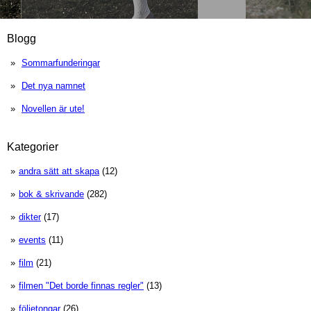
Blogg
Sommarfunderingar
Det nya namnet
Novellen är ute!
Kategorier
andra sätt att skapa
(12)
bok & skrivande
(282)
dikter
(17)
events
(11)
film
(21)
filmen "Det borde finnas regler"
(13)
följetongar
(26)