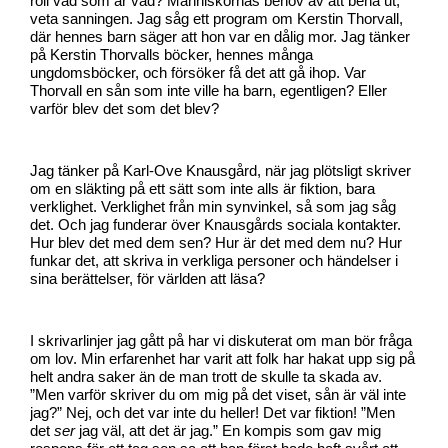
roll vad som är vad? Människornas behov av att bena ut,
veta sanningen. Jag såg ett program om Kerstin Thorvall,
där hennes barn säger att hon var en dålig mor. Jag tänker
på Kerstin Thorvalls böcker, hennes många
ungdomsböcker, och försöker få det att gå ihop. Var
Thorvall en sån som inte ville ha barn, egentligen? Eller
varför blev det som det blev?
Jag tänker på Karl-Ove Knausgård, när jag plötsligt skriver
om en släkting på ett sätt som inte alls är fiktion, bara
verklighet. Verklighet från min synvinkel, så som jag såg
det. Och jag funderar över Knausgårds sociala kontakter.
Hur blev det med dem sen? Hur är det med dem nu? Hur
funkar det, att skriva in verkliga personer och händelser i
sina berättelser, för världen att läsa?
I skrivarlinjer jag gått på har vi diskuterat om man bör fråga
om lov. Min erfarenhet har varit att folk har hakat upp sig på
helt andra saker än de man trott de skulle ta skada av.
”Men varför skriver du om mig på det viset, sån är väl inte
jag?” Nej, och det var inte du heller! Det var fiktion! ”Men
det
ser
jag väl, att det är jag.” En kompis som gav mig