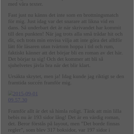
med våra texter.
Fast just nu känns det inte som en brottningsmatch
för mig. Just idag var det snarare att likna vid en
dans. Så underbart det är när skrivandet har kommit
till den punkten! När jag trots alla små trådar hit och
dit, och trots min envisa vilja att inte göra det alltför
lätt för läsaren utan tvärtom hoppa i tid och rum,
faktiskt känner att det börjar bli en roman av det här.
Det börjar ta sig! Och det kommer att bli så
sjuhelvetes jävla bra när det blir klart.
Ursäkta skrytet, men ja! Idag kunde jag riktigt se den
framtida succén framför mig.
Framför allt är det så himla roligt. Tänk att min lilla
bebis nu är 193 sidor lång! Det är en värdig roman,
det. Beror förstås på layout, men ”Det borde finnas
regler”, som blev 317 boksidor, var 197 sidor i