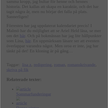
samma kropp, jag bultar för henne och hennes
historia. Det kallas att skapa en karaktär, och det har
tagit några år, men nu börjar det falla på plats.
Sannerligen!
Förresten har jag uppdaterat kalendariet precis! I
Malmö har du möjlighet att se Ariel Held läsa, se mer
om det
här
. Och på bokmässan har jag lite hållpunkter
som Lina,
här
. En uppmärksam läsare ser att eventen
överlappar varandra något. Men oroa er inte, jag har
tänkt på det! En kloning är på gång…
Taggar:
lisa z
,
redigering
,
roman
,
romanskrivande
,
skriva på fik
Relaterade texter:
Sommarfunderingar