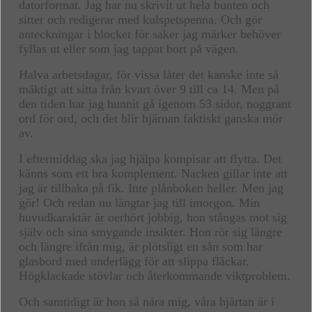
datorformat. Jag har nu skrivit ut hela bunten och
sitter och redigerar med kulspetspenna. Och gör
anteckningar i blocket för saker jag märker behöver
fyllas ut eller som jag tappat bort på vägen.
Halva arbetsdagar, för vissa låter det kanske inte så
mäktigt att sitta från kvart över 9 till ca 14. Men på
den tiden har jag hunnit gå igenom 53 sidor, noggrant
ord för ord, och det blir hjärnan faktiskt ganska mör
av.
I eftermiddag ska jag hjälpa kompisar att flytta. Det
känns som ett bra komplement. Nacken gillar inte att
jag är tillbaka på fik. Inte plånboken heller. Men jag
gör! Och redan nu längtar jag till imorgon. Min
huvudkaraktär är oerhört jobbig, hon stångas mot sig
själv och sina smygande insikter. Hon rör sig längre
och längre ifrån mig, är plötsligt en sån som har
glasbord med underlägg för att slippa fläckar.
Högklackade stövlar och återkommande viktproblem.
Och samtidigt är hon så nära mig, våra hjärtan är i