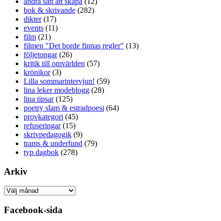
andra sätt att skapa
(12)
bok & skrivande
(282)
dikter
(17)
events
(11)
film
(21)
filmen "Det borde finnas regler"
(13)
följetongar
(26)
kritik till omvärlden
(57)
krönikor
(3)
Lilla sommarintervjun!
(59)
lina leker modeblogg
(28)
lina tipsar
(125)
poetry slam & estradpoesi
(64)
provkategori
(45)
refuseringar
(15)
skrivpedagogik
(9)
trams & underfund
(79)
typ dagbok
(278)
Arkiv
Arkiv
Facebook-sida