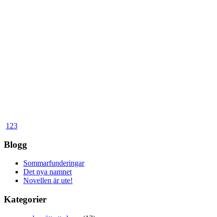
1
2
3
Blogg
Sommarfunderingar
Det nya namnet
Novellen är ute!
Kategorier