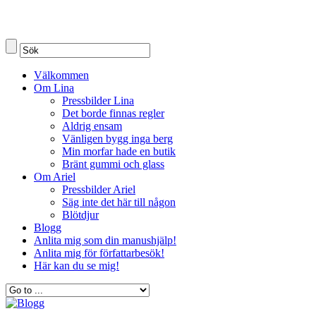
Välkommen
Om Lina
Pressbilder Lina
Det borde finnas regler
Aldrig ensam
Vänligen bygg inga berg
Min morfar hade en butik
Bränt gummi och glass
Om Ariel
Pressbilder Ariel
Säg inte det här till någon
Blötdjur
Blogg
Anlita mig som din manushjälp!
Anlita mig för författarbesök!
Här kan du se mig!