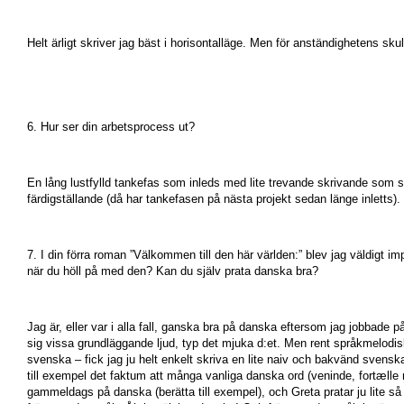
Helt ärligt skriver jag bäst i horisontalläge. Men för anständighetens skull 
6. Hur ser din arbetsprocess ut?
En lång lustfylld tankefas som inleds med lite trevande skrivande som sna
färdigställande (då har tankefasen på nästa projekt sedan länge inletts).
7. I din förra roman ”Välkommen till den här världen:” blev jag väldigt
när du höll på med den? Kan du själv prata danska bra?
Jag är, eller var i alla fall, ganska bra på danska eftersom jag jobbade 
sig vissa grundläggande ljud, typ det mjuka d:et. Men rent språkmelodiskt 
svenska – fick jag ju helt enkelt skriva en lite naiv och bakvänd svens
till exempel det faktum att många vanliga danska ord (veninde, fortælle
gammeldags på danska (berätta till exempel), och Greta pratar ju lite så 