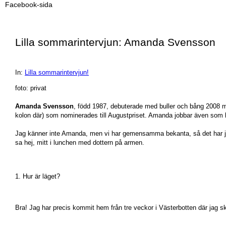
Facebook-sida
Lilla sommarintervjun: Amanda Svensson
In:
Lilla sommarintervjun!
foto: privat
Amanda Svensson
, född 1987, debuterade med buller och bång 2008 m
kolon där) som nominerades till Augustpriset. Amanda jobbar även som lit
Jag känner inte Amanda, men vi har gemensamma bekanta, så det har ju hä
sa hej, mitt i lunchen med dottern på armen.
1. Hur är läget?
Bra! Jag har precis kommit hem från tre veckor i Västerbotten där jag 