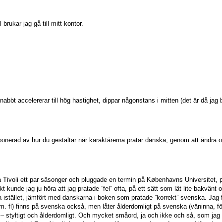
brukar jag gå till mitt kontor.
bbt accelererar till hög hastighet, dippar någonstans i mitten (det är då jag b
 imponerad av hur du gestaltar när karaktärerna pratar danska, genom att ändr
på Tivoli ett par säsonger och pluggade en termin på Københavns Universitet, pl
kunde jag ju höra att jag pratade ”fel” ofta, på ett sätt som lät lite bakvänt 
ka istället, jämfört med danskarna i boken som pratade ”korrekt” svenska. Jag
 m. fl) finns på svenska också, men låter ålderdomligt på svenska (väninna, f
– styltigt och ålderdomligt. Och mycket småord, ja och ikke och så, som jag up