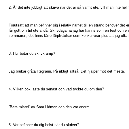
2. Är det inte jobbigt att skriva när det är så varmt ute, vill man inte hel
Förutsatt att man befinner sig i relativ närhet till en strand behöver det 
får gott om tid ute ändå. Skrivdagarna jag har känns som en fest och en yn
sommaren, det finns färre förpliktelser som konkurrerar plus att jag ofta 
3. Hur botar du skrivkramp?
Jag brukar gråta litegrann. På riktigt alltså. Det hjälper mot det mesta.
4. Vilken bok läste du senast och vad tyckte du om den?
”Bära mistel” av Sara Lidman och den var enorm.
5. Var befinner du dig helst när du skriver?