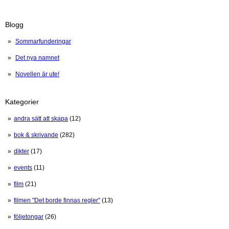
Blogg
Sommarfunderingar
Det nya namnet
Novellen är ute!
Kategorier
andra sätt att skapa
(12)
bok & skrivande
(282)
dikter
(17)
events
(11)
film
(21)
filmen "Det borde finnas regler"
(13)
följetongar
(26)