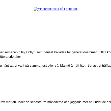
ed romanen ”Hey Dolly”, som genast kallades för generationsroman. 2011 kom 
teraturkritiker.
nt att vi varit på samma fest eller så. Malmö är rätt litet. Senast vi träffa
skrev mer än under de senaste tre månaderna och joggade mer än under de sen