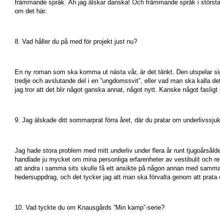
främmande språk. Åh jag älskar danska! Och främmande språk i största a
om det här.
8. Vad håller du på med för projekt just nu?
En ny roman som ska komma ut nästa vår, är det tänkt. Den utspelar sig
tredje och avslutande del i en ”ungdomssvit”, eller vad man ska kalla d
jag tror att det blir något ganska annat, något nytt. Kanske något fasli
9. Jag älskade ditt sommarprat förra året, där du pratar om underlivssjuk
Jag hade stora problem med mitt underliv under flera år runt tjugoårsål
handlade ju mycket om mina personliga erfarenheter av vestibulit och 
att andra i samma sits skulle få ett ansikte på någon annan med samma p
hedersuppdrag, och det tycker jag att man ska förvalta genom att prata 
10. Vad tyckte du om Knausgårds ”Min kamp”-serie?