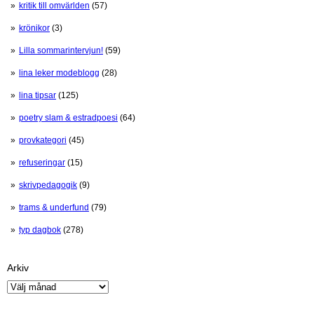
kritik till omvärlden
(57)
krönikor
(3)
Lilla sommarintervjun!
(59)
lina leker modeblogg
(28)
lina tipsar
(125)
poetry slam & estradpoesi
(64)
provkategori
(45)
refuseringar
(15)
skrivpedagogik
(9)
trams & underfund
(79)
typ dagbok
(278)
Arkiv
Arkiv