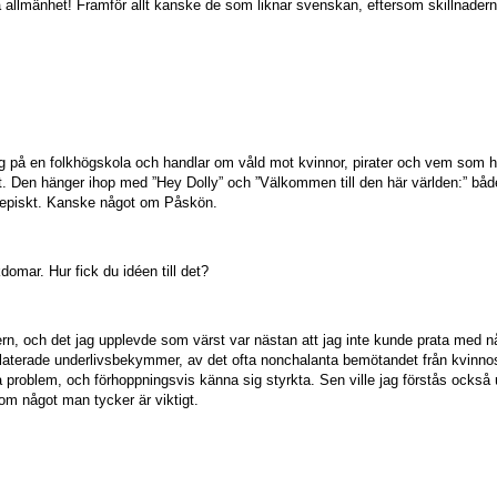
llmänhet! Framför allt kanske de som liknar svenskan, eftersom skillnaderna 
 på en folkhögskola och handlar om våld mot kvinnor, pirater och vem som har
et. Den hänger ihop med ”Hey Dolly” och ”Välkommen till den här världen:” bå
gt episkt. Kanske något om Påskön.
domar. Hur fick du idéen till det?
dern, och det jag upplevde som värst var nästan att jag inte kunde prata med 
relaterade underlivsbekymmer, av det ofta nonchalanta bemötandet från kvinn
roblem, och förhoppningsvis känna sig styrkta. Sen ville jag förstås också utb
om något man tycker är viktigt.