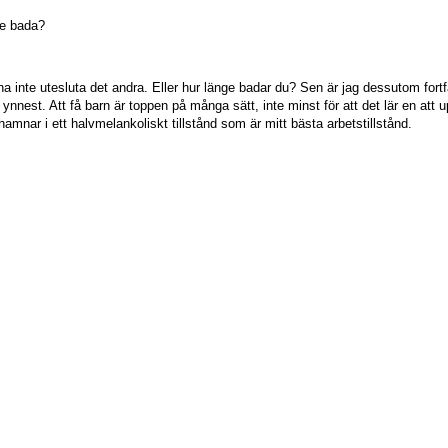
lre bada?
ena inte utesluta det andra. Eller hur länge badar du? Sen är jag dessutom fortf
nest. Att få barn är toppen på många sätt, inte minst för att det lär en att up
hamnar i ett halvmelankoliskt tillstånd som är mitt bästa arbetstillstånd.