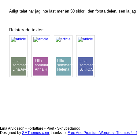
Ärligt talat har jag inte läst mer än 50 sidor i den första delen, sen la jag
Relaterade texter:
Lilla
Lilla
Lilla
Lilla
sommarintervjun:
sommarintervjun:
sommarintervjun:
sommarintervjun:
Lina Arvidsson
Anna Hansson
Helena Fehrman
S.T.I.C.S
Lina Arvidsson - Författare - Poet - Skrivpedagog
Designed by
SMThemes.com
, thanks to:
Free And Premium Worpress Themes for