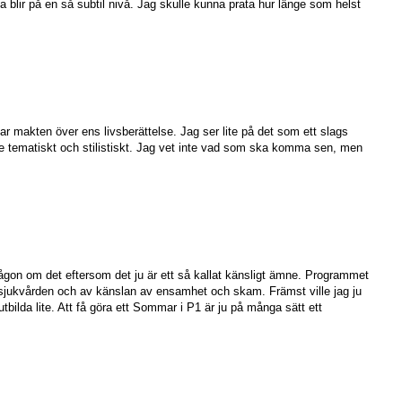
blir på en så subtil nivå. Jag skulle kunna prata hur länge som helst
 makten över ens livsberättelse. Jag ser lite på det som ett slags
de tematiskt och stilistiskt. Jag vet inte vad som ska komma sen, men
någon om det eftersom det ju är ett så kallat känsligt ämne. Programmet
osjukvården och av känslan av ensamhet och skam. Främst ville jag ju
ilda lite. Att få göra ett Sommar i P1 är ju på många sätt ett