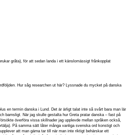
rukar gråta), för att sedan landa i ett känslomässigt frånkopplat
a ordföljden. Hur såg researchen ut här? Lyssnade du mycket på danska
us en termin danska i Lund. Det är ärligt talat inte så svårt bara man lär
och barnsligt. När jag skulle gestalta hur Greta pratar danska – fast på
 försökte överföra vissa skillnader jag upplevde mellan språken också,
örtälja). På samma sätt låter många vanliga svenska ord konstigt och
plever att man gärna tar till när man inte riktigt behärskar ett