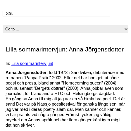
Välkommen
Lilla sommarintervjun: Anna Jörgensdotter
In:
Lilla sommarintervjun!
Anna Jörgensdotter
, född 1973 i Sandviken, debuterade med
romanen ”Pappa Pralin” 2002. Efter det har hon gett ut både
poesi och prosa, bland annat ”Homecoming queen” (2004),
och nu senast ”Bergets döttrar” (2009). Anna jobbar även som
journalist, för bland andra ETC och Helsingborgs dagblad.
En gång sa Anna till mig att jag var en så himla bra poet. Det är
sant! Det var på Nässjö poesifestival för ganska länge sen, när
jag var med i deras poetry slam där. Men känner och känner,
vi har pratats vid några gånger. Främst tycker jag väldigt
mycket om Annas språk och har flera gånger känt igen mig i
det hon skriver.