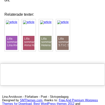
ont.
Relaterade texter:
Lilla
Lilla
Lilla
Lilla
sommarintervjun:
sommarintervjun:
sommarintervjun:
sommarintervjun:
Lina Arvidsson
Anna Hansson
Helena Fehrman
S.T.I.C.S
Lina Arvidsson - Författare - Poet - Skrivpedagog
Designed by
SMThemes.com
, thanks to:
Free And Premium Worpress
Themes for Download
,
Best WordPress themes 2012
and