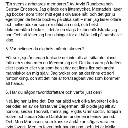
”En svensk arbetares memoarer.” Av Arvid Rundberg och
Gustav Ericsson. Jag gillade den jättemycket. Mestadels läser
jag böcker som tillför mitt eget skrivande nåt, och det gör ju
egentligen de flesta böcker, på olika sätt – men jag läser oftare
och hellre böcker som rör dåtid än nutid, och helst
dokumentära böcker – det är en slags historienördskada jag
har. Och så läser jag bra tidningar för att hålla koll på samhället
idag.
5. Var befinner du dig helst när du skriver?
För sex, sju år sedan funkade det inte alls att sitta ute bland
folk och skriva men nu föredrar jag det. Det kan vara på kaféer
eller i parker eller var som helst där det finns fler och andra
människor än mig själv. Jag tycker om att det finns ett sorl
runtomkring, och att det inte är förutsägbart vad som kommer
att hända.
6. Har du någon favoritförfattare och varför just den?
Nej, jag har ju inte det. Det har alltid varit olika favoriter i olika
perioder, en av de första var Dagerman, då plöjde jag allt av
honom, sedan Thorvall, minns jag. Vigdis Grimsdottir, Torbjörn
Säfve och sedan Sture Dahlström under en intensiv period.
Och Moa Martinson, som kanske ändå kan sägas vara en
evig favorit. Men en favoritbok har jag nog, och det är Molly