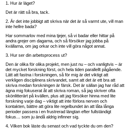
1. Hur är läget?
Det är rätt så bra, tack.
2. Är det inte jobbigt att skriva när det är så varmt ute, vill man
inte hellre bada?
Har sommarlov med mina tjejer, så vi badar eller hittar på
andra grejer om dagarna, och så försöker jag jobba på
kvällarna, om jag orkar och inte vill göra något annat.
3. Hur ser din arbetsprocess ut?
Den är olika för olika projekt, men just nu – och vanligtvis – är
det mycket forskning först, och hela tiden parallellt pågående.
Lätt att fastna i forskningen, så för mig är det viktigt att
verkligen disciplinera skrivandet, samt att det är ett bra att
skriva medan forskningen är färsk. Det är sällan jag har råd att
ägna mig fokuserat åt att skriva roman, så jag skriver ofta
skönlitterärt på kvällen, plus att jag försöker hinna med lite
forskning varje dag – viktigt att inte förlora nerven och
kontakten, bättre att göra lite regelbundet än att låta långa
perioder passera i en frustrerad längtan efter fullständigt
fokus… som ju ändå aldrig infinner sig.
4. Vilken bok läste du senast och vad tyckte du om den?