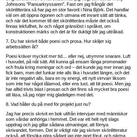
Johnsons ”Pansarkryssaren”. Fast om jag frångår det
skönlitterära så har jag en stor favorit i Nina Björk. Det handlar
väl om att öppna ögonen och utmana ett invant sätt att tänka,
och när det kommer till det skönlitterära måste det också
finnas lekfullhet, liv och något gränslöst i språket, om
konstruktionen märks och det är för duktigt blir jag uttråkad.
7. Du har skrivit både poesi och prosa. Hur skiljer sig
arbetssätten åt?
Poesi kräver mycket mer tid… eller nej, utrymme snarare. Luft
i huvudet, på nåt sätt. Att kunna gå ensam långa promenader
och fnula kring meningar och ord – det kunde jag mer innan jag
fick barn, men det funkar inte alls lika i huvudet längre, och det
är inte negativt alls, bara en ny energi, ett nytt virrvarr liksom
som inte har något tålamod, eller ens lust, att bli poesi. Men jag
har alltid trivts bäst i prosan och det finns så mycket bra poesi
att läsa, så jag nöjer mig gladeligen med det.
8. Vad håller du på med för projekt just nu?
Jag har precis skrivit en bok utifrån intervjuer med människor
som vårdar anhöriga i hemmet. Det var ett helt nytt slags
uppdrag och jag gillar sådana utmaningar, att förnya
skrivandet, formen. Det är viktigt när jag skriver skönlitteratur
också, att försöka göra sådant jag inte gjort förut, och närma