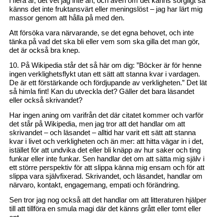
i flera år, det vet jag inte än, och även om det känns sorgligt så
känns det inte fruktansvärt eller meningslöst – jag har lärt mig
massor genom att hålla på med den.
Att försöka vara närvarande, se det egna behovet, och inte
tänka på vad det ska bli eller vem som ska gilla det man gör,
det är också bra knep.
10. På Wikipedia står det så här om dig: ”Böcker är för henne
ingen verklighetsflykt utan ett sätt att stanna kvar i vardagen.
De är ett förstärkande och fördjupande av verkligheten.” Det lät
så himla fint! Kan du utveckla det? Gäller det bara läsandet
eller också skrivandet?
Har ingen aning om varifrån det där citatet kommer och varför
det står på Wikipedia, men jag tror att det handlar om att
skrivandet – och läsandet – alltid har varit ett sätt att stanna
kvar i livet och verkligheten och än mer: att hitta vägar in i det,
istället för att undvika det eller bli knäpp av hur saker och ting
funkar eller inte funkar. Sen handlar det om att sätta mig själv i
ett större perspektiv för att slippa känna mig ensam och för att
slippa vara självfixerad. Skrivandet, och läsandet, handlar om
närvaro, kontakt, engagemang, empati och förändring.
Sen tror jag nog också att det handlar om att litteraturen hjälper
till att tillföra en smula magi där det känns grått eller tomt eller