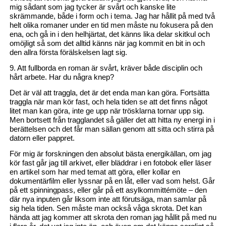
mig sådant som jag tycker är svårt och kanske lite
skrämmande, både i form och i tema. Jag har hållit på med två
helt olika romaner under en tid men måste nu fokusera på den
ena, och gå in i den helhjärtat, det känns lika delar skitkul och
omöjligt så som det alltid känns när jag kommit en bit in och
den allra första förälskelsen lagt sig.
9. Att fullborda en roman är svårt, kräver både disciplin och
hårt arbete. Har du några knep?
Det är väl att traggla, det är det enda man kan göra. Fortsätta
traggla när man kör fast, och hela tiden se att det finns något
litet man kan göra, inte ge upp när trösklarna tornar upp sig.
Men bortsett från tragglandet så gäller det att hitta ny energi in i
berättelsen och det får man sällan genom att sitta och stirra på
datorn eller pappret.
För mig är forskningen den absolut bästa energikällan, om jag
kör fast går jag till arkivet, eller bläddrar i en fotobok eller läser
en artikel som har med temat att göra, eller kollar en
dokumentärfilm eller lyssnar på en låt, eller vad som helst. Går
på ett spinningpass, eller går på ett asylkommittémöte – den
där nya inputen går liksom inte att förutsäga, man samlar på
sig hela tiden. Sen måste man också våga skrota. Det kan
hända att jag kommer att skrota den roman jag hållit på med nu