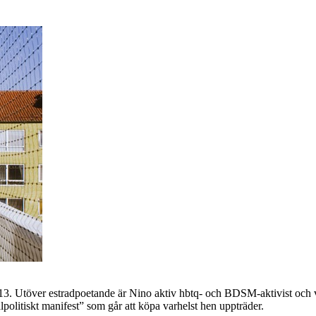
. Utöver estradpoetande är Nino aktiv hbtq- och BDSM-aktivist och vänta
lpolitiskt manifest
” som går att köpa varhelst hen uppträder.