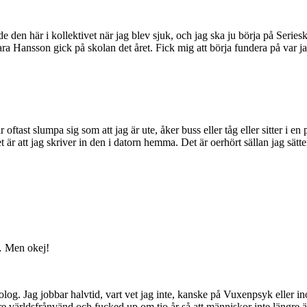
den här i kollektivet när jag blev sjuk, och jag ska ju börja på Seriesk
ra Hansson gick på skolan det året. Fick mig att börja fundera på var 
oftast slumpa sig som att jag är ute, åker buss eller tåg eller sitter i en 
teget är att jag skriver in den i datorn hemma. Det är oerhört sällan jag 
r… Men okej!
olog. Jag jobbar halvtid, vart vet jag inte, kanske på Vuxenpsyk eller 
re världsfrånvänd och fucked up om tio år så att människor inte längre är