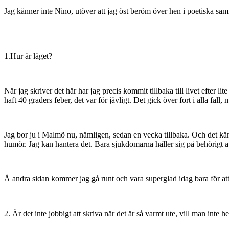
Jag känner inte Nino, utöver att jag öst beröm över hen i poetiska sa
1.Hur är läget?
När jag skriver det här har jag precis kommit tillbaka till livet efter
haft 40 graders feber, det var för jävligt. Det gick över fort i alla fal
Jag bor ju i Malmö nu, nämligen, sedan en vecka tillbaka. Och det känns bå
humör. Jag kan hantera det. Bara sjukdomarna håller sig på behörigt a
Å andra sidan kommer jag gå runt och vara superglad idag bara för att de
2. Är det inte jobbigt att skriva när det är så varmt ute, vill man inte h