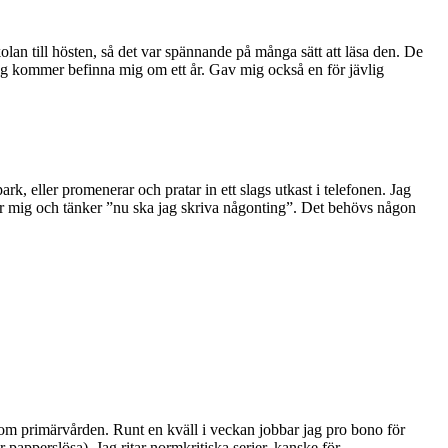
olan till hösten, så det var spännande på många sätt att läsa den. De
jag kommer befinna mig om ett år. Gav mig också en för jävlig
park, eller promenerar och pratar in ett slags utkast i telefonen. Jag
sätter mig och tänker ”nu ska jag skriva någonting”. Det behövs någon
inom primärvården. Runt en kväll i veckan jobbar jag pro bono för
 papperslösa). Jag ritar normkritiska serier, kanske för