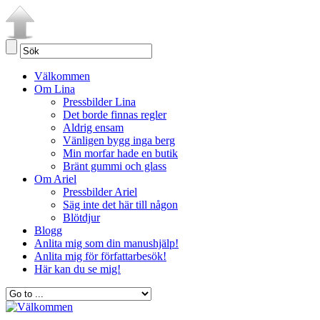
Välkommen
Om Lina
Pressbilder Lina
Det borde finnas regler
Aldrig ensam
Vänligen bygg inga berg
Min morfar hade en butik
Bränt gummi och glass
Om Ariel
Pressbilder Ariel
Säg inte det här till någon
Blötdjur
Blogg
Anlita mig som din manushjälp!
Anlita mig för författarbesök!
Här kan du se mig!