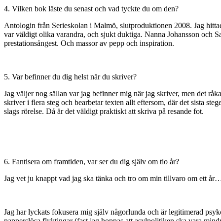
4. Vilken bok läste du senast och vad tyckte du om den?
Antologin från Serieskolan i Malmö, slutproduktionen 2008. Jag hittade 
var väldigt olika varandra, och sjukt duktiga. Nanna Johansson och Sa
prestationsångest. Och massor av pepp och inspiration.
5. Var befinner du dig helst när du skriver?
Jag väljer nog sällan var jag befinner mig när jag skriver, men det råkar 
skriver i flera steg och bearbetar texten allt eftersom, där det sista s
slags rörelse. Då är det väldigt praktiskt att skriva på resande fot.
6. Fantisera om framtiden, var ser du dig själv om tio år?
Jag vet ju knappt vad jag ska tänka och tro om min tillvaro om ett å
Jag har lyckats fokusera mig själv någorlunda och är legitimerad psyk
papperslösa flyktingar (fast jag hoppas att asylpolitiken ska vara mind