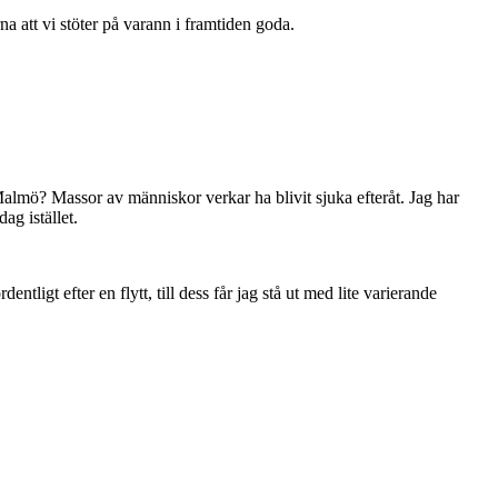
a att vi stöter på varann i framtiden goda.
 Malmö? Massor av människor verkar ha blivit sjuka efteråt. Jag har
ag istället.
ntligt efter en flytt, till dess får jag stå ut med lite varierande