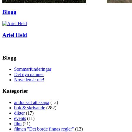
Blogg
Ariel Held
Blogg
Sommarfunderingar
Det nya namnet
Novellen är ute!
Kategorier
andra sätt att skapa
(12)
bok & skrivande
(282)
dikter
(17)
events
(11)
film
(21)
filmen "Det borde finnas regler"
(13)