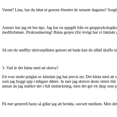
Varmt? Lina, har du tittat ut genom fönstret de senaste dagarna? Sorg
Annars har jag ett bra tips. Jag har en uppgift från en gruppsykologiku
medförfattare. Prokrastinering! Bästa grejen (för övrigt har vi faktiskt
Så om du undflyr skrivarplikten genom att bada kan du alltid skaffa 
3. Vad är det bästa med att skriva?
Ett svar starkt präglat av känslan jag har precis nu: Det bästa med at
som jag byggt upp i tidigare dikter. Ju mer jag skriver desto större b
annan än jag märker det i full utsträckning, men det ger ett djup som ja
På mer generell basis så gillar jag att berätta, oavsett medium. Men det är