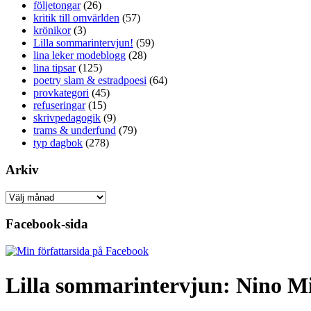
följetongar
(26)
kritik till omvärlden
(57)
krönikor
(3)
Lilla sommarintervjun!
(59)
lina leker modeblogg
(28)
lina tipsar
(125)
poetry slam & estradpoesi
(64)
provkategori
(45)
refuseringar
(15)
skrivpedagogik
(9)
trams & underfund
(79)
typ dagbok
(278)
Arkiv
Arkiv
Facebook-sida
Lilla sommarintervjun: Nino M