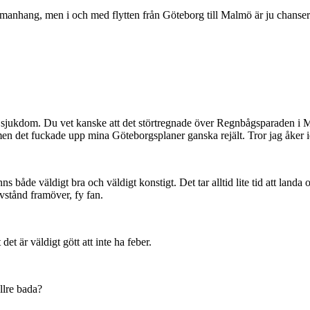
mmanhang, men i och med flytten från Göteborg till Malmö är ju chansern
 lite sjukdom. Du vet kanske att det störtregnade över Regnbågsparaden i
l, men det fuckade upp mina Göteborgsplaner ganska rejält. Tror jag åker id
de väldigt bra och väldigt konstigt. Det tar alltid lite tid att landa orde
vstånd framöver, fy fan.
t är väldigt gött att inte ha feber.
ellre bada?