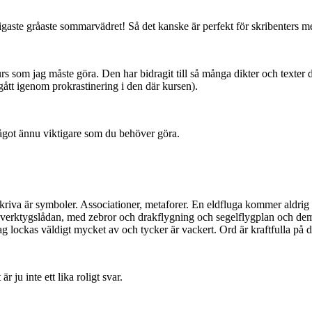
ligaste gråaste sommarvädret! Så det kanske är perfekt för skribenters 
rs som jag måste göra. Den har bidragit till så många dikter och texter d
 gått igenom prokrastinering i den där kursen).
något ännu viktigare som du behöver göra.
t skriva är symboler. Associationer, metaforer. En eldfluga kommer aldri
lir verktygslådan, med zebror och drakflygning och segelflygplan och de
g lockas väldigt mycket av och tycker är vackert. Ord är kraftfulla på de
 ju inte ett lika roligt svar.