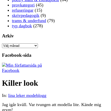
provkategori
(45)
refuseringar
(15)
skrivpedagogik
(9)
trams & underfund
(79)
typ dagbok
(278)
Arkiv
Arkiv
Facebook-sida
Killer look
In:
lina leker modeblogg
Jag igår kväll. Var tvungen att modella lite. Kände mig
grym!