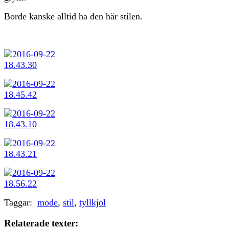
Borde kanske alltid ha den här stilen.
Taggar:
mode
,
stil
,
tyllkjol
Relaterade texter: