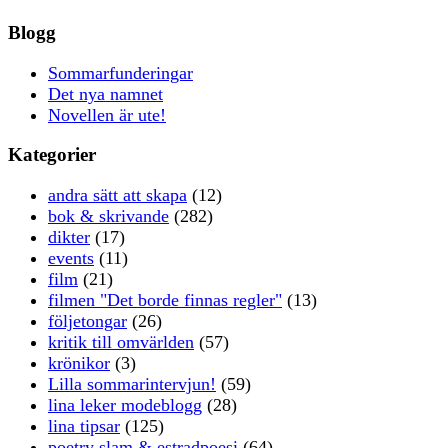
Blogg
Sommarfunderingar
Det nya namnet
Novellen är ute!
Kategorier
andra sätt att skapa
(12)
bok & skrivande
(282)
dikter
(17)
events
(11)
film
(21)
filmen "Det borde finnas regler"
(13)
följetongar
(26)
kritik till omvärlden
(57)
krönikor
(3)
Lilla sommarintervjun!
(59)
lina leker modeblogg
(28)
lina tipsar
(125)
poetry slam & estradpoesi
(64)