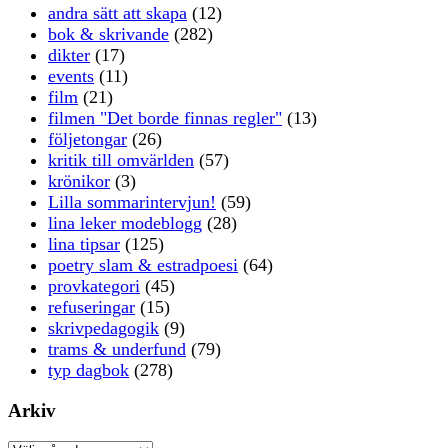
andra sätt att skapa
(12)
bok & skrivande
(282)
dikter
(17)
events
(11)
film
(21)
filmen "Det borde finnas regler"
(13)
följetongar
(26)
kritik till omvärlden
(57)
krönikor
(3)
Lilla sommarintervjun!
(59)
lina leker modeblogg
(28)
lina tipsar
(125)
poetry slam & estradpoesi
(64)
provkategori
(45)
refuseringar
(15)
skrivpedagogik
(9)
trams & underfund
(79)
typ dagbok
(278)
Arkiv