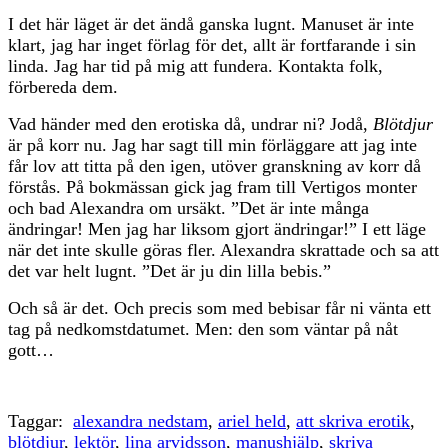
I det här läget är det ändå ganska lugnt. Manuset är inte
klart, jag har inget förlag för det, allt är fortfarande i sin
linda. Jag har tid på mig att fundera. Kontakta folk,
förbereda dem.
Vad händer med den erotiska då, undrar ni? Jodå,
Blötdjur
är på korr nu. Jag har sagt till min förläggare att jag inte
får lov att titta på den igen, utöver granskning av korr då
förstås. På bokmässan gick jag fram till Vertigos monter
och bad Alexandra om ursäkt. ”Det är inte många
ändringar! Men jag har liksom gjort ändringar!” I ett läge
när det inte skulle göras fler. Alexandra skrattade och sa att
det var helt lugnt. ”Det är ju din lilla bebis.”
Och så är det. Och precis som med bebisar får ni vänta ett
tag på nedkomstdatumet. Men: den som väntar på nåt
gott…
Taggar:
alexandra nedstam
,
ariel held
,
att skriva erotik
,
blötdjur
,
lektör
,
lina arvidsson
,
manushjälp
,
skriva