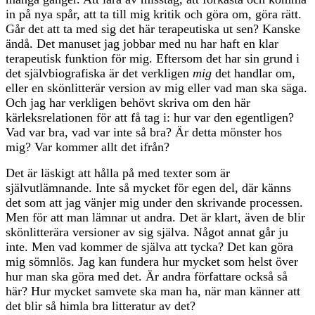
in på nya spår, att ta till mig kritik och göra om, göra rätt.
Går det att ta med sig det här terapeutiska ut sen? Kanske
ändå. Det manuset jag jobbar med nu har haft en klar
terapeutisk funktion för mig. Eftersom det har sin grund i
det självbiografiska är det verkligen
mig
det handlar om,
eller en skönlitterär version av mig eller vad man ska säga.
Och jag har verkligen behövt skriva om den här
kärleksrelationen för att få tag i: hur var den egentligen?
Vad var bra, vad var inte så bra? Är detta mönster hos
mig? Var kommer allt det ifrån?
Det är läskigt att hålla på med texter som är
självutlämnande. Inte så mycket för egen del, där känns
det som att jag vänjer mig under den skrivande processen.
Men för att man lämnar ut andra. Det är klart, även de blir
skönlitterära versioner av sig själva. Något annat går ju
inte. Men vad kommer de själva att tycka? Det kan göra
mig sömnlös. Jag kan fundera hur mycket som helst över
hur man ska göra med det. Är andra författare också så
här? Hur mycket samvete ska man ha, när man känner att
det blir så himla bra litteratur av det?