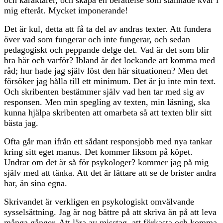
mig efteråt. Mycket imponerande!
Det är kul, detta att få ta del av andras texter. Att fundera
över vad som fungerar och inte fungerar, och sedan
pedagogiskt och peppande delge det. Vad är det som blir
bra här och varför? Ibland är det lockande att komma med
råd; hur hade jag själv löst den här situationen? Men det
försöker jag hålla till ett minimum. Det är ju inte min text.
Och skribenten bestämmer själv vad hen tar med sig av
responsen. Men min spegling av texten, min läsning, ska
kunna hjälpa skribenten att omarbeta så att texten blir sitt
bästa jag.
Ofta går man ifrån ett sådant responsjobb med nya tankar
kring sitt eget manus. Det kommer liksom på köpet.
Undrar om det är så för psykologer? kommer jag på mig
själv med att tänka. Att det är lättare att se de brister andra
har, än sina egna.
Skrivandet är verkligen en psykologiskt omvälvande
sysselsättning. Jag är nog bättre på att skriva än på att leva
många gånger. Att lära av misstag, att förkasta och komma