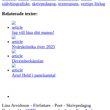
självbiografiskt
,
skrivpedagog
,
textrespons
,
vertigo förlag
Relaterade texter:
Jag vill läsa ditt manus!
Nyårskrönika över 2025
Decemberkänslan
Ariel Held i panelsamtal
Lina Arvidsson - Författare - Poet - Skrivpedagog