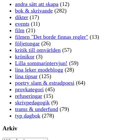
andra sätt att skapa
(12)
bok & skrivande
(282)
dikter
(17)
events
(11)
film
(21)
filmen "Det borde finnas regler"
(13)
följetongar
(26)
kritik till omvärlden
(57)
krönikor
(3)
Lilla sommarintervjun!
(59)
lina leker modeblogg
(28)
lina tipsar
(125)
poetry slam & estradpoesi
(64)
provkategori
(45)
refuseringar
(15)
skrivpedagogik
(9)
trams & underfund
(79)
typ dagbok
(278)
Arkiv