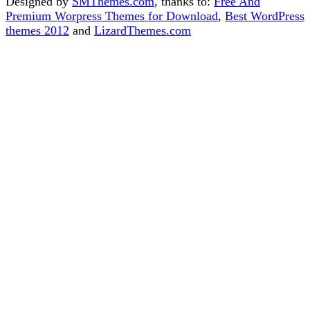
Designed by
SMThemes.com
, thanks to:
Free And
Premium Worpress Themes for Download
,
Best WordPress
themes 2012
and
LizardThemes.com