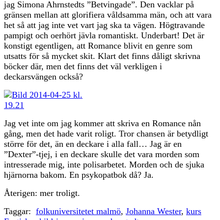
jag Simona Ahrnstedts ”Betvingade”. Den vacklar på
gränsen mellan att glorifiera våldsamma män, och att vara
het så att jag inte vet vart jag ska ta vägen. Högtravande
pampigt och oerhört jävla romantiskt. Underbart! Det är
konstigt egentligen, att Romance blivit en genre som
utsatts för så mycket skit. Klart det finns dåligt skrivna
böcker där, men det finns det väl verkligen i
deckarsvängen också?
Jag vet inte om jag kommer att skriva en Romance nån
gång, men det hade varit roligt. Tror chansen är betydligt
större för det, än en deckare i alla fall… Jag är en
”Dexter”-tjej, i en deckare skulle det vara morden som
intresserade mig, inte polisarbetet. Morden och de sjuka
hjärnorna bakom. En psykopatbok då? Ja.
Återigen: mer troligt.
Taggar:
folkuniversitetet malmö
,
Johanna Wester
,
kurs