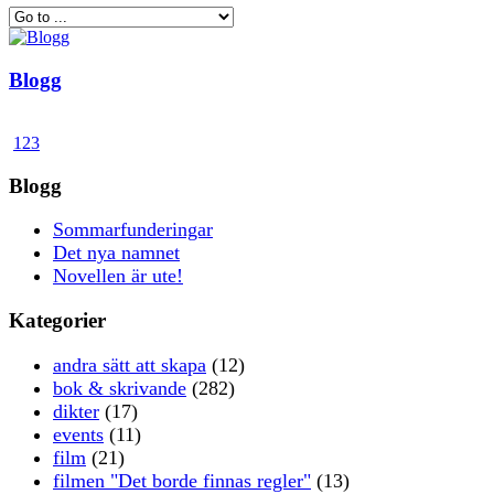
Blogg
1
2
3
Blogg
Sommarfunderingar
Det nya namnet
Novellen är ute!
Kategorier
andra sätt att skapa
(12)
bok & skrivande
(282)
dikter
(17)
events
(11)
film
(21)
filmen "Det borde finnas regler"
(13)