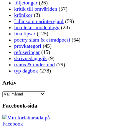
följetongar
(26)
kritik till omvärlden
(57)
krönikor
(3)
Lilla sommarintervjun!
(59)
lina leker modeblogg
(28)
lina tipsar
(125)
poetry slam & estradpoesi
(64)
provkategori
(45)
refuseringar
(15)
skrivpedagogik
(9)
trams & underfund
(79)
typ dagbok
(278)
Arkiv
Arkiv
Facebook-sida