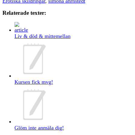
Erotiska skildringar
,
simona ahrnstedt
Relaterade texter:
Liv & död & mittemellan
Kursen fick mvg!
Glöm inte anmäla dig!