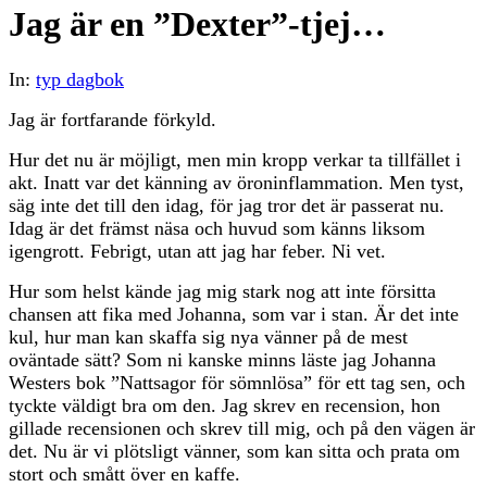
Jag är en ”Dexter”-tjej…
In:
typ dagbok
Jag är fortfarande förkyld.
Hur det nu är möjligt, men min kropp verkar ta tillfället i
akt. Inatt var det känning av öroninflammation. Men tyst,
säg inte det till den idag, för jag tror det är passerat nu.
Idag är det främst näsa och huvud som känns liksom
igengrott. Febrigt, utan att jag har feber. Ni vet.
Hur som helst kände jag mig stark nog att inte försitta
chansen att fika med Johanna, som var i stan. Är det inte
kul, hur man kan skaffa sig nya vänner på de mest
oväntade sätt? Som ni kanske minns läste jag Johanna
Westers bok ”Nattsagor för sömnlösa” för ett tag sen, och
tyckte väldigt bra om den. Jag skrev en recension, hon
gillade recensionen och skrev till mig, och på den vägen är
det. Nu är vi plötsligt vänner, som kan sitta och prata om
stort och smått över en kaffe.