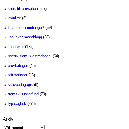
kritik till omvärlden
(57)
krönikor
(3)
Lilla sommarintervjun!
(59)
lina leker modeblogg
(28)
lina tipsar
(125)
poetry slam & estradpoesi
(64)
provkategori
(45)
refuseringar
(15)
skrivpedagogik
(9)
trams & underfund
(79)
typ dagbok
(278)
Arkiv
Arkiv