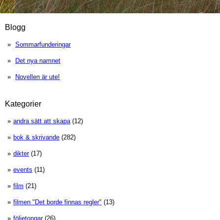
Blogg
Sommarfunderingar
Det nya namnet
Novellen är ute!
Kategorier
andra sätt att skapa
(12)
bok & skrivande
(282)
dikter
(17)
events
(11)
film
(21)
filmen "Det borde finnas regler"
(13)
följetongar
(26)