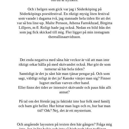
Och i helgen som gick var jag i Söderköping på
Söderköpings poesifestival. En riktigt mysig liten festival
som varade i dagarna två, jag stannade hela tiden för att det
var så bra line-up. Malte Persson, Athena Farrokhzad, Birgitta
Lillpers, m fl. Roligt hade jag också. Nedan en bild från det
som jag fick skickad till mig. Fler ligger på min instagram
thereallinaarvidsson.
Det enda negativa med såna här veckor är väl att man inte
riktigt orkar hålla på med skrivandet också. Hur gör de som
turnerar så här hela tiden?
Samtidigt är det ju sånt här man tjänar pengar på. Och som
sagt, väldigt roligt är det ju! Kanske vänjer man sig? Finner
lugnet mellan varven efter hand.
Eller finns det tider av intensivt skrivande och paus från allt
annat?
På tal om det förstår jag ju faktiskt inte hur folk med familj
och barn gör heller. Hur hittar man lugn och ro, hur har man
tid? Ork? Nej, det är ett mysterium.
Och angående layouten på texten den här gången? Fråga mig
inte. Jag är lite bakis och inte så high tech idag tydligen…