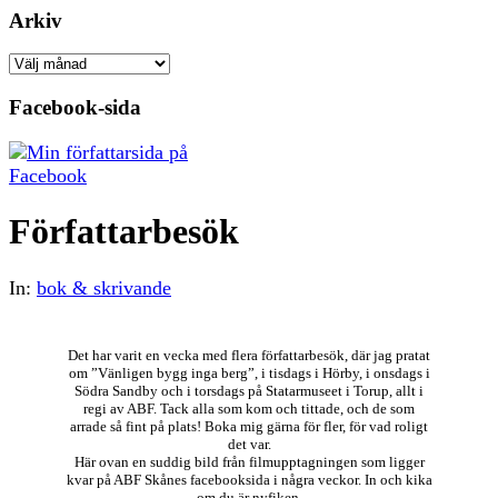
Arkiv
Arkiv
Facebook-sida
Författarbesök
In:
bok & skrivande
Det har varit en vecka med flera författarbesök, där jag pratat
om ”Vänligen bygg inga berg”, i tisdags i Hörby, i onsdags i
Södra Sandby och i torsdags på Statarmuseet i Torup, allt i
regi av ABF. Tack alla som kom och tittade, och de som
arrade så fint på plats! Boka mig gärna för fler, för vad roligt
det var.
Här ovan en suddig bild från filmupptagningen som ligger
kvar på ABF Skånes facebooksida i några veckor. In och kika
om du är nyfiken.