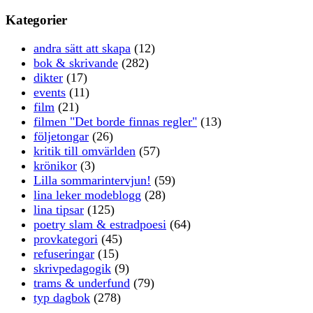
Kategorier
andra sätt att skapa
(12)
bok & skrivande
(282)
dikter
(17)
events
(11)
film
(21)
filmen "Det borde finnas regler"
(13)
följetongar
(26)
kritik till omvärlden
(57)
krönikor
(3)
Lilla sommarintervjun!
(59)
lina leker modeblogg
(28)
lina tipsar
(125)
poetry slam & estradpoesi
(64)
provkategori
(45)
refuseringar
(15)
skrivpedagogik
(9)
trams & underfund
(79)
typ dagbok
(278)