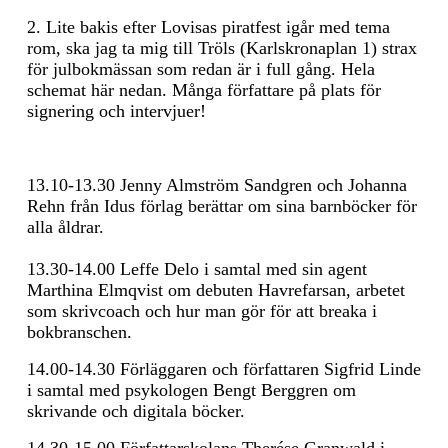
2. Lite bakis efter Lovisas piratfest igår med tema
rom, ska jag ta mig till Tröls (Karlskronaplan 1) strax
för julbokmässan som redan är i full gång. Hela
schemat här nedan. Många författare på plats för
signering och intervjuer!
13.10-13.30 Jenny Almström Sandgren och Johanna
Rehn från Idus förlag berättar om sina barnböcker för
alla åldrar.
13.30-14.00 Leffe Delo i samtal med sin agent
Marthina Elmqvist om debuten Havrefarsan, arbetet
som skrivcoach och hur man gör för att breaka i
bokbranschen.
14.00-14.30 Förläggaren och författaren Sigfrid Linde
i samtal med psykologen Bengt Berggren om
skrivande och digitala böcker.
14.30-15.00 Författarskolans Therése Granwald i