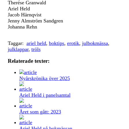
Therése Granwald
Ariel Held
Jacob Härnqvist
Jenny Almström Sandgren
Johanna Rehn
Taggar:
ariel held
,
boktips
,
erotik
,
julbokmässa
,
julklappar
,
tröls
Relaterade texter:
Nyårskrönika över 2025
Ariel Held i panelsamtal
Året som gått: 2023
Ariel Held på bokmässan