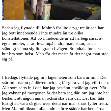
Sedan jag flyttade till Malmö för lite drygt tre år sen har
jag bott inneboende i inte mindre än tre olika
konstellationer. Att bo inneboende är att ha begränsat av
egna möbler, är att leva inpå andra människor, är att
ständigt känna sig lite grann i vägen. Stundtals funkar det
hur bra som helst. Men för det mesta är det något man stör
sig på.
I fredags flyttade jag in i lägenheten som bara är min. Det
står mitt namn på dörren och jag får göra vad jag vill i den.
Allt som sätts in i den har jag bestämt enväldigt över. När
jag vaknar på morgonen är det bara jag där, om jag inte har
bestämt att någon annan också ska vara där. Det kan låta
lustigt att vara så glad över detta när man snart fyller tretti.
Men Malmö liksom alla andra större städer har benhårda