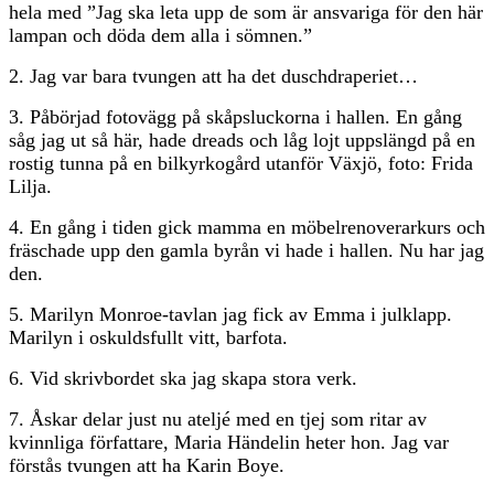
hela med ”Jag ska leta upp de som är ansvariga för den här
lampan och döda dem alla i sömnen.”
2. Jag var bara tvungen att ha det duschdraperiet…
3. Påbörjad fotovägg på skåpsluckorna i hallen. En gång
såg jag ut så här, hade dreads och låg lojt uppslängd på en
rostig tunna på en bilkyrkogård utanför Växjö, foto: Frida
Lilja.
4. En gång i tiden gick mamma en möbelrenoverarkurs och
fräschade upp den gamla byrån vi hade i hallen. Nu har jag
den.
5. Marilyn Monroe-tavlan jag fick av Emma i julklapp.
Marilyn i oskuldsfullt vitt, barfota.
6. Vid skrivbordet ska jag skapa stora verk.
7. Åskar delar just nu ateljé med en tjej som ritar av
kvinnliga författare, Maria Händelin heter hon. Jag var
förstås tvungen att ha Karin Boye.