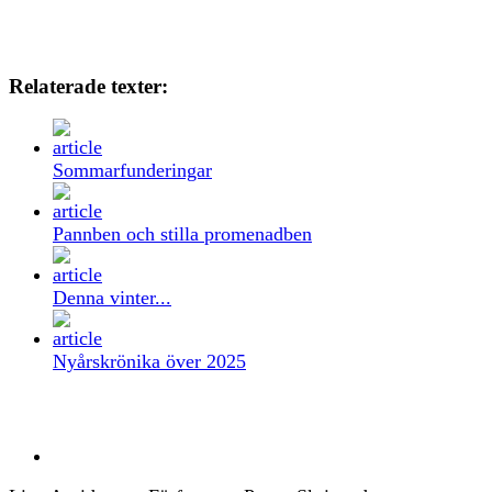
Relaterade texter:
Sommarfunderingar
Pannben och stilla promenadben
Denna vinter...
Nyårskrönika över 2025