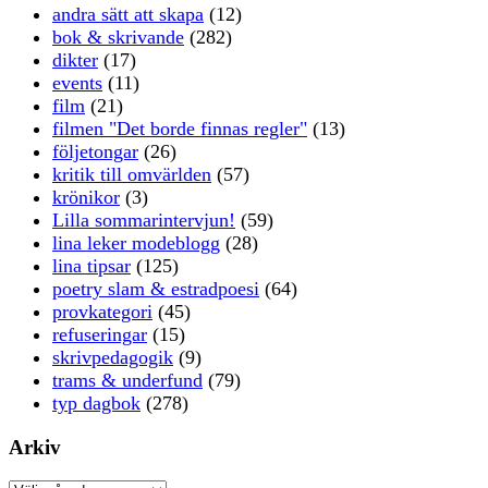
andra sätt att skapa
(12)
bok & skrivande
(282)
dikter
(17)
events
(11)
film
(21)
filmen "Det borde finnas regler"
(13)
följetongar
(26)
kritik till omvärlden
(57)
krönikor
(3)
Lilla sommarintervjun!
(59)
lina leker modeblogg
(28)
lina tipsar
(125)
poetry slam & estradpoesi
(64)
provkategori
(45)
refuseringar
(15)
skrivpedagogik
(9)
trams & underfund
(79)
typ dagbok
(278)
Arkiv