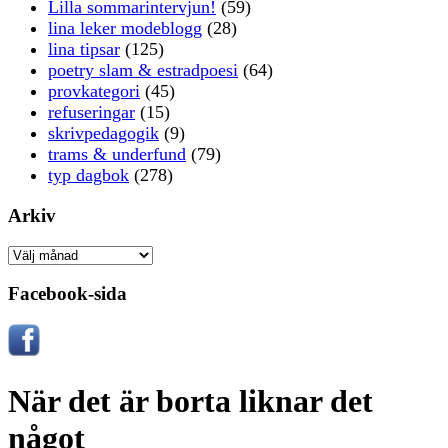
Lilla sommarintervjun!
(59)
lina leker modeblogg
(28)
lina tipsar
(125)
poetry slam & estradpoesi
(64)
provkategori
(45)
refuseringar
(15)
skrivpedagogik
(9)
trams & underfund
(79)
typ dagbok
(278)
Arkiv
Arkiv
Facebook-sida
När det är borta liknar det
något