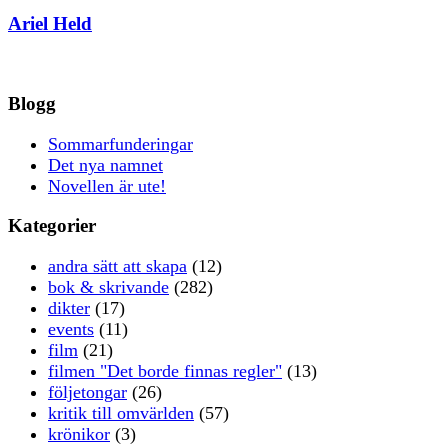
Ariel Held
Blogg
Sommarfunderingar
Det nya namnet
Novellen är ute!
Kategorier
andra sätt att skapa
(12)
bok & skrivande
(282)
dikter
(17)
events
(11)
film
(21)
filmen "Det borde finnas regler"
(13)
följetongar
(26)
kritik till omvärlden
(57)
krönikor
(3)