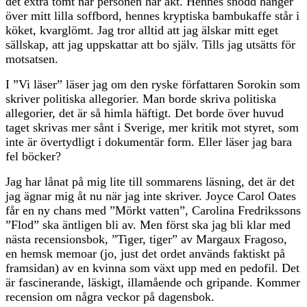
det extra tomt när personen har åkt. Hennes snodd hänger
över mitt lilla soffbord, hennes kryptiska bambukaffe står i
köket, kvarglömt. Jag tror alltid att jag älskar mitt eget
sällskap, att jag uppskattar att bo själv. Tills jag utsätts för
motsatsen.
I ”Vi läser” läser jag om den ryske författaren Sorokin som
skriver politiska allegorier. Man borde skriva politiska
allegorier, det är så himla häftigt. Det borde över huvud
taget skrivas mer sånt i Sverige, mer kritik mot styret, som
inte är övertydligt i dokumentär form. Eller läser jag bara
fel böcker?
Jag har lånat på mig lite till sommarens läsning, det är det
jag ägnar mig åt nu när jag inte skriver. Joyce Carol Oates
får en ny chans med ”Mörkt vatten”, Carolina Fredrikssons
”Flod” ska äntligen bli av. Men först ska jag bli klar med
nästa recensionsbok, ”Tiger, tiger” av Margaux Fragoso,
en hemsk memoar (jo, just det ordet används faktiskt på
framsidan) av en kvinna som växt upp med en pedofil. Det
är fascinerande, läskigt, illamående och gripande. Kommer
recension om några veckor på dagensbok.