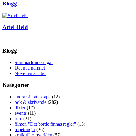
Blogg
Ariel Held
Blogg
Sommarfunderingar
Det nya namnet
Novellen är ute!
Kategorier
andra sätt att skapa
(12)
bok & skrivande
(282)
dikter
(17)
events
(11)
film
(21)
filmen "Det borde finnas regler"
(13)
följetongar
(26)
kritik till omvärlden
(57)