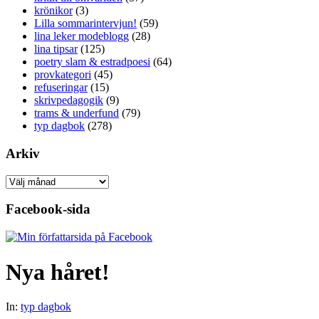
krönikor
(3)
Lilla sommarintervjun!
(59)
lina leker modeblogg
(28)
lina tipsar
(125)
poetry slam & estradpoesi
(64)
provkategori
(45)
refuseringar
(15)
skrivpedagogik
(9)
trams & underfund
(79)
typ dagbok
(278)
Arkiv
Arkiv
Facebook-sida
Nya håret!
In:
typ dagbok