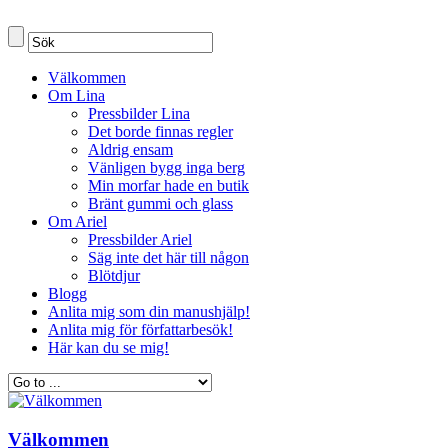
Välkommen
Om Lina
Pressbilder Lina
Det borde finnas regler
Aldrig ensam
Vänligen bygg inga berg
Min morfar hade en butik
Bränt gummi och glass
Om Ariel
Pressbilder Ariel
Säg inte det här till någon
Blötdjur
Blogg
Anlita mig som din manushjälp!
Anlita mig för författarbesök!
Här kan du se mig!
Välkommen