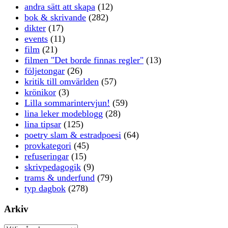
andra sätt att skapa
(12)
bok & skrivande
(282)
dikter
(17)
events
(11)
film
(21)
filmen "Det borde finnas regler"
(13)
följetongar
(26)
kritik till omvärlden
(57)
krönikor
(3)
Lilla sommarintervjun!
(59)
lina leker modeblogg
(28)
lina tipsar
(125)
poetry slam & estradpoesi
(64)
provkategori
(45)
refuseringar
(15)
skrivpedagogik
(9)
trams & underfund
(79)
typ dagbok
(278)
Arkiv