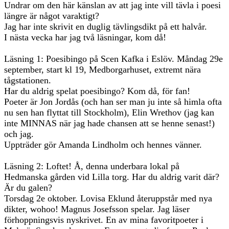
Undrar om den här känslan av att jag inte vill tävla i poesi
längre är något varaktigt?
Jag har inte skrivit en duglig tävlingsdikt på ett halvår.
I nästa vecka har jag två läsningar, kom då!
Läsning 1: Poesibingo på Scen Kafka i Eslöv. Måndag 29e
september, start kl 19, Medborgarhuset, extremt nära
tågstationen.
Har du aldrig spelat poesibingo? Kom då, för fan!
Poeter är Jon Jordås (och han ser man ju inte så himla ofta
nu sen han flyttat till Stockholm), Elin Wrethov (jag kan
inte MINNAS när jag hade chansen att se henne senast!)
och jag.
Uppträder gör Amanda Lindholm och hennes vänner.
Läsning 2: Loftet! Å, denna underbara lokal på
Hedmanska gården vid Lilla torg. Har du aldrig varit där?
Är du galen?
Torsdag 2e oktober. Lovisa Eklund återuppstår med nya
dikter, wohoo! Magnus Josefsson spelar. Jag läser
förhoppningsvis nyskrivet. En av mina favoritpoeter i