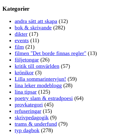
Kategorier
andra sätt att skapa
(12)
bok & skrivande
(282)
dikter
(17)
events
(11)
film
(21)
filmen "Det borde finnas regler"
(13)
följetongar
(26)
kritik till omvärlden
(57)
krönikor
(3)
Lilla sommarintervjun!
(59)
lina leker modeblogg
(28)
lina tipsar
(125)
poetry slam & estradpoesi
(64)
provkategori
(45)
refuseringar
(15)
skrivpedagogik
(9)
trams & underfund
(79)
typ dagbok
(278)