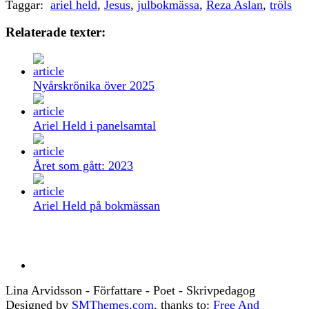
Taggar:
ariel held
,
Jesus
,
julbokmässa
,
Reza Aslan
,
tröls
Relaterade texter:
Nyårskrönika över 2025
Ariel Held i panelsamtal
Året som gått: 2023
Ariel Held på bokmässan
Lina Arvidsson - Författare - Poet - Skrivpedagog
Designed by
SMThemes.com
, thanks to:
Free And